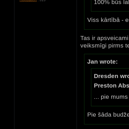
100% būs la
Viss kārtībā - 
Tas ir apsveicami
veiksmīgi pirms tev
Jan wrote:
Dresden wro
Preston Abs
... pie mums
Pie šāda budže