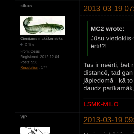
siluro
2013-03-19 07
MC2 wrote:
Jûsu viedoklis-f
Cienījams makšķernieks
êrti!?!
Offline
From:
Cēsis
Registered:
2012-12-04
Posts:
556
Tas ir neērti, bet 
Reputation
: 177
distancē, tad gan
jāpiedomā , kā to 
daudz patīkamāk,
LSMK-MILO
VIP
2013-03-19 09