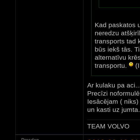
Kad paskatos uz
neredzu atšķirī
transports tad 
būs iekš tās. T
alternatīvu krē
transportu.
(
Ar kulaku pa aci..
Precīzi noformulē
Iesācējam ( niks) 
un kasti uz jumta..
TEAM VOLVO
Dresden