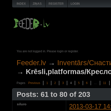
INDEX
ZIŅAS
REGISTER
LOGIN
You are not logged in.
Please login or register.
Feeder.lv
→
Inventārs/Снаст
→
Krēsli,platformas/Крес
Pages
Previous
1
2
3
4
5
6
…
11
Posts: 61 to 80 of 203
siluro
2013-03-17 14