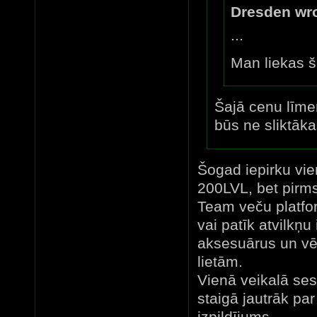
Dresden wro
...
Man liekas š
Šajā cenu līmen
būs ne sliktāka
Šogad iepirku vie
200LVL, bet pirms
Team veču platfo
vai patīk atvilkņu
aksesuārus un vē
lietām.
Vienā veikalā ses
staigā jautrāk pa
izpildījums ...........