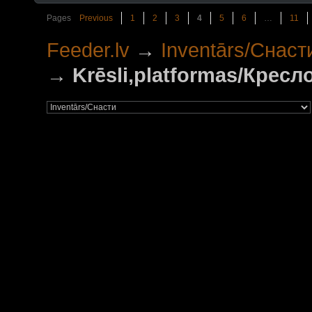
Pages
Previous
1
2
3
4
5
6
…
11
Feeder.lv
→
Inventārs/Снаст
→
Krēsli,platformas/Крес