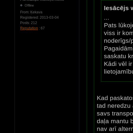
Offline
Iesācējs 
From:
Ķekava
...
Registered:
2013-03-04
Posts:
212
Pats lūkoj
Reputation
: 67
viss ir k
noderīgs/p
Pagaidām 
saskatu kr
Kādi vēl i
lietojamīb
Kad paskatos
tad neredzu 
savs transpo
daļa mantu b
nav arī alte