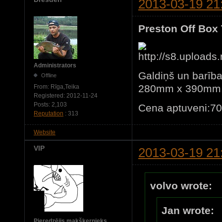
2013-03-19 21
Preston Off Box 
Administrators
Galdiņš un barība
Offline
280mm x 390mm
From:
Rīga,Teika
Registered:
2012-11-24
Posts:
2,103
Cena aptuveni:7
Reputation
: 313
Website
VIP
2013-03-19 21
volvo wrote:
Jan wrote:
Pieredzējis makšķernieks