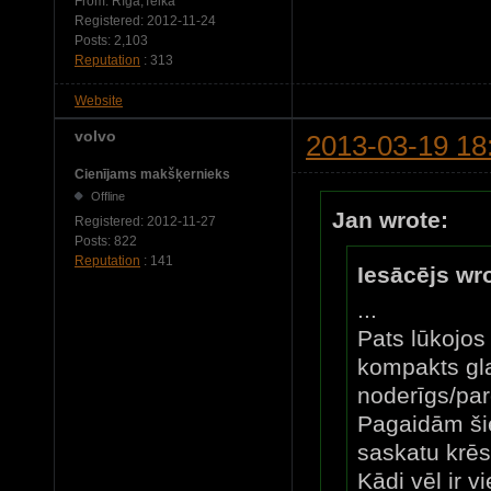
From:
Rīga,Teika
Registered:
2012-11-24
Posts:
2,103
Reputation
: 313
Website
volvo
2013-03-19 18
Cienījams makšķernieks
Offline
Jan wrote:
Registered:
2012-11-27
Posts:
822
Reputation
: 141
Iesācējs wr
...
Pats lūkojos 
kompakts gl
noderīgs/par
Pagaidām ši
saskatu krēs
Kādi vēl ir v