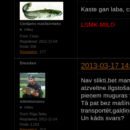
Kaste gan laba, 
LSMK-MILO
Cienījams makšķernieks
Offline
From:
Cēsis
Registered:
2012-12-04
Posts:
556
Reputation
: 177
Dresden
2013-03-17 14
Nav slikti,bet ma
atzveltne.Ilgstoša
pieņem muguras fo
Tā pat bez mašīn
Administrators
Offline
transportēt,galdi
From:
Rīga,Teika
Un kāds svars?
Registered:
2012-11-24
Posts:
2,103
Reputation
: 313