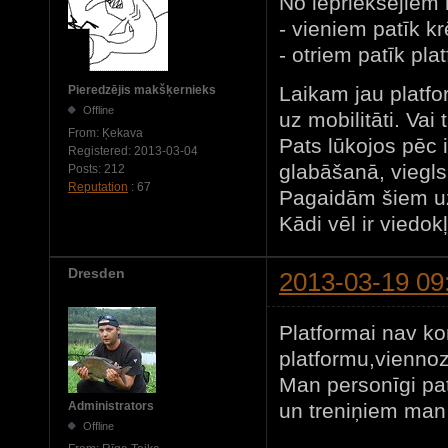
No iepriekšējiem 
- vieniem patīk kr
- otriem patīk pla
Laikam jau platfo
Pieredzējis makšķernieks
Offline
uz mobilitāti. Vai 
From:
Ķekava
Pats lūkojos pēc 
Registered:
2013-03-04
glabāšanā, viegls
Posts:
212
Reputation
: 67
Pagaidām šiem uz
Kādi vēl ir viedok
Dresden
2013-03-19 09
Platformai nav ko
platformu,viennoz
Man personīgi pa
un treniņiem man 
Administrators
Offline