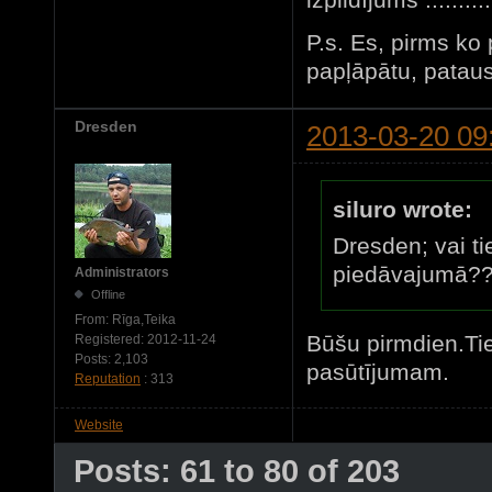
P.s. Es, pirms ko
papļāpātu, pataus
Dresden
2013-03-20 09
siluro wrote:
Dresden; vai ti
piedāvajumā??
Administrators
Offline
From:
Rīga,Teika
Būšu pirmdien.Tie
Registered:
2012-11-24
Posts:
2,103
pasūtījumam.
Reputation
: 313
Website
Posts: 61 to 80 of 203