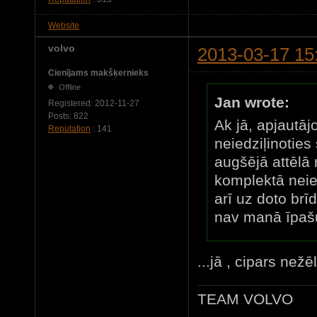
Website
volvo
2013-03-17 15
Cienījams makšķernieks
Offline
Jan wrote:
Registered:
2012-11-27
Posts:
822
Ak jā, apjautāj
Reputation
: 141
neiedziļinoties
augšējā attēlā 
komplektā neie
arī uz doto brī
nav manā īpa
...jā , cipars nežē
TEAM VOLVO