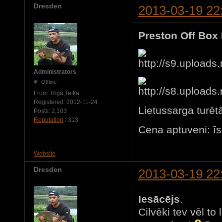
Dresden
2013-03-19 22
Preston Off Box
Administrators
Offline
From:
Rīga,Teika
Registered:
2012-11-24
Lietussarga turētā
Posts:
2,103
Reputation
: 313
Cena aptuveni: īs
Website
Dresden
2013-03-19 22
Iesācējs
.
Cilvēki tev vēl to