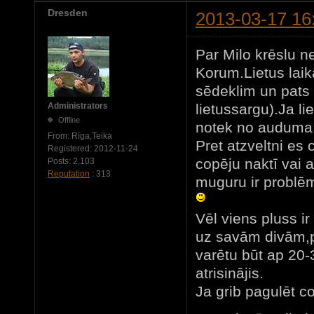
Dresden
2013-03-17 16
Par Milo krēslu n
Korum.Lietus laikā,
sēdeklim un pats s
lietussargu).Ja li
Administrators
Offline
notek no auduma
From:
Rīga,Teika
Pret atzveltni es 
Registered:
2012-11-24
copēju naktī vai 
Posts:
2,103
Reputation
: 313
muguru ir problēm
Vēl viens pluss i
uz savām divām,p
varētu būt ap 20
atrisinājis.
Ja grib pagulēt c