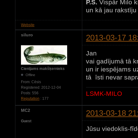
P.S.
Vispār Milo k
un kā jau rakstīju
Website
siluro
2013-03-17 18
Jan
vai gadījumā tā kr
un ir iespējams u
Cienījams makšķernieks
Offline
tā īsti nevar sapra
From:
Cēsis
Registered:
2012-12-04
LSMK-MILO
Posts:
556
Reputation
: 177
MC2
2013-03-18 21
Guest
Jûsu viedoklis-fîde