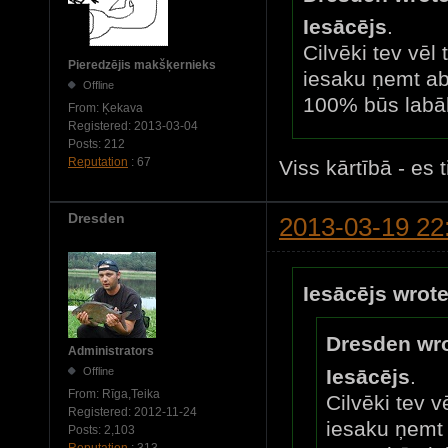
Iesācējs
.
Cilvēki tev vēl 
Pieredzējis makšķernieks
iesaku ņemt a
Offline
100% būs labā
From:
Ķekava
Registered:
2013-03-04
Posts:
212
Reputation
: 67
Viss kārtībā - es 
Dresden
2013-03-19 22
Iesācējs wrote
Dresden wro
Administrators
Offline
Iesācējs
.
From:
Rīga,Teika
Cilvēki tev v
Registered:
2012-11-24
iesaku ņemt
Posts:
2,103
Reputation
: 313