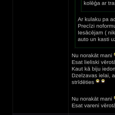
kolēģa ar tr
Ar kulaku pa aci
Precīzi noform
Iesācējam ( nik
auto un kasti uz
Nu norakāt mani
Esat lieliski vērotā
Kaut kā biju iedom
Dzelzavas ielai, 
strīdēties
Nu norakāt mani
Esat vareni vērotā