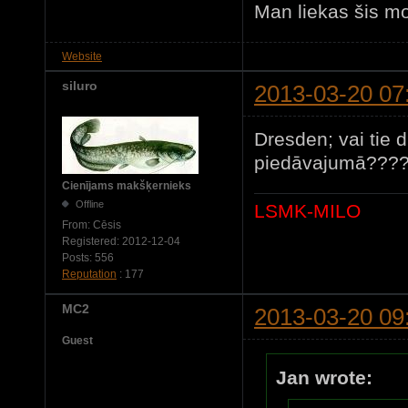
Man liekas šis mo
Website
siluro
2013-03-20 07
Dresden; vai tie d
piedāvajumā????
Cienījams makšķernieks
Offline
LSMK-MILO
From:
Cēsis
Registered:
2012-12-04
Posts:
556
Reputation
: 177
MC2
2013-03-20 09
Guest
Jan wrote: