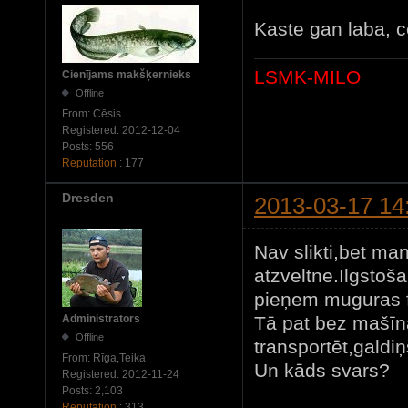
Kaste gan laba, 
LSMK-MILO
Cienījams makšķernieks
Offline
From:
Cēsis
Registered:
2012-12-04
Posts:
556
Reputation
: 177
Dresden
2013-03-17 14
Nav slikti,bet ma
atzveltne.Ilgstoša
pieņem muguras fo
Tā pat bez mašīn
Administrators
Offline
transportēt,galdi
From:
Rīga,Teika
Un kāds svars?
Registered:
2012-11-24
Posts:
2,103
Reputation
: 313