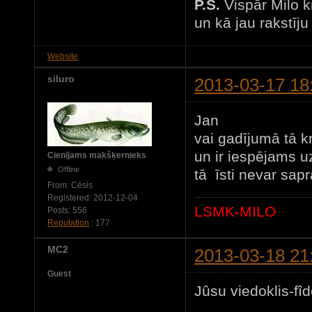
P.S.
Vispār Milo k
un kā jau rakstīju
Website
siluro
2013-03-17 18
Jan
vai gadījumā tā kr
un ir iespējams u
Cienījams makšķernieks
Offline
tā īsti nevar sapra
From:
Cēsis
Registered:
2012-12-04
LSMK-MILO
Posts:
556
Reputation
: 177
MC2
2013-03-18 21
Guest
Jûsu viedoklis-fîde