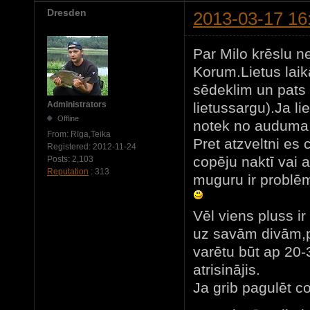
Dresden
2013-03-17 16
Par Milo krēslu n
Korum.Lietus laikā,
sēdeklim un pats s
lietussargu).Ja li
Administrators
Offline
notek no auduma
From:
Rīga,Teika
Pret atzveltni es 
Registered:
2012-11-24
copēju naktī vai 
Posts:
2,103
Reputation
: 313
muguru ir problēm
Vēl viens pluss i
uz savām divām,p
varētu būt ap 20
atrisinājis.
Ja grib pagulēt c