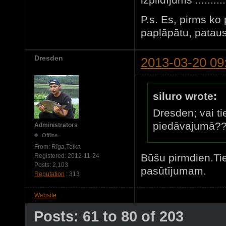
P.s. Es, pirms ko
papļāpātu, pataus
Dresden
2013-03-20 09
siluro wrote:
Dresden; vai ti
piedāvajumā??
Administrators
Offline
From:
Rīga,Teika
Būšu pirmdien.Tie
Registered:
2012-11-24
Posts:
2,103
pasūtījumam.
Reputation
: 313
Website
Posts: 61 to 80 of 203