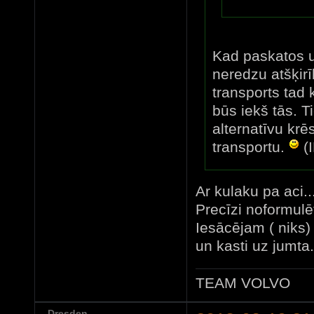
Kad paskatos uz
neredzu atšķirī
transports tad 
būs iekš tās. T
alternatīvu krē
transportu.
(
Ar kulaku pa aci..
Precīzi noformulē
Iesācējam ( niks) 
un kasti uz jumta..
TEAM VOLVO
Dresden