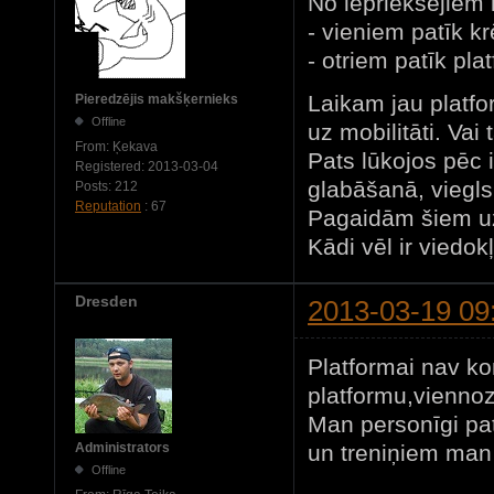
No iepriekšējiem 
- vieniem patīk kr
- otriem patīk pla
Laikam jau platfo
Pieredzējis makšķernieks
Offline
uz mobilitāti. Vai 
From:
Ķekava
Pats lūkojos pēc 
Registered:
2013-03-04
glabāšanā, viegls
Posts:
212
Reputation
: 67
Pagaidām šiem uz
Kādi vēl ir viedok
Dresden
2013-03-19 09
Platformai nav ko
platformu,viennoz
Man personīgi pa
un treniņiem man 
Administrators
Offline