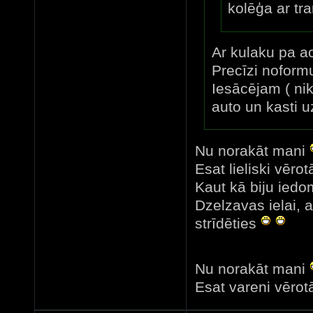
kolēģa ar tr
Ar kulaku pa aci
Precīzi noform
Iesācējam ( nik
auto un kasti uz
Nu norakāt mani
Esat lieliski vērotā
Kaut kā biju iedom
Dzelzavas ielai, 
strīdēties
Nu norakāt mani
Esat vareni vērotā