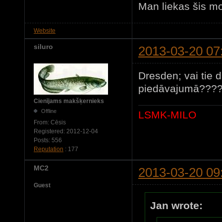
Man liekas šis mo
Website
siluro
2013-03-20 07
Dresden; vai tie d
piedāvajumā????
Cienījams makšķernieks
Offline
LSMK-MILO
From:
Cēsis
Registered:
2012-12-04
Posts:
556
Reputation
: 177
MC2
2013-03-20 09
Guest
Jan wrote: