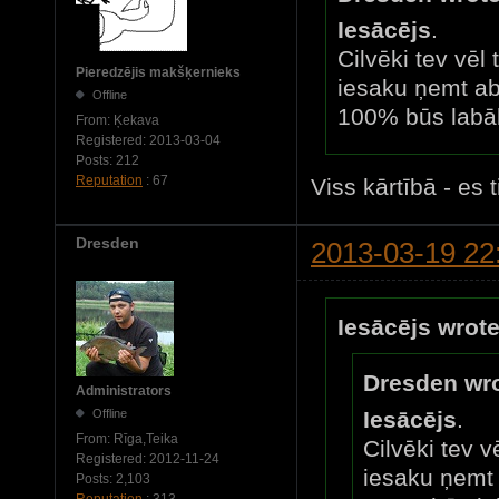
Iesācējs
.
Cilvēki tev vēl 
Pieredzējis makšķernieks
iesaku ņemt a
Offline
100% būs labā
From:
Ķekava
Registered:
2013-03-04
Posts:
212
Reputation
: 67
Viss kārtībā - es 
Dresden
2013-03-19 22
Iesācējs wrote
Dresden wro
Administrators
Offline
Iesācējs
.
From:
Rīga,Teika
Cilvēki tev v
Registered:
2012-11-24
iesaku ņemt
Posts:
2,103
Reputation
: 313