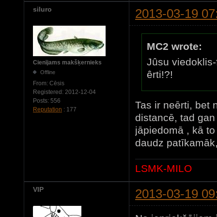
siluro
2013-03-19 07
MC2 wrote:
Jûsu viedoklis-f
Cienījams makšķernieks
êrti!?!
Offline
From:
Cēsis
Registered:
2012-12-04
Posts:
556
Tas ir neērti, bet 
Reputation
: 177
distancē, tad gan
jāpiedomā , kā to 
daudz patīkamāk,
LSMK-MILO
VIP
2013-03-19 09