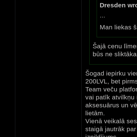
Dresden wro
...
Man liekas š
Šajā cenu līmen
būs ne sliktāka
Šogad iepirku vie
200LVL, bet pirms
Team veču platfo
vai patīk atvilkņu
aksesuārus un vē
lietām.
Vienā veikalā ses
staigā jautrāk pa
izpildījums ...........