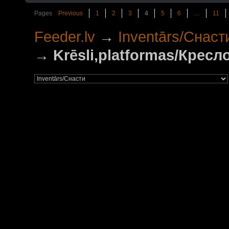
Pages
Previous
1
2
3
4
5
6
…
11
Feeder.lv
→
Inventārs/Снаст
→
Krēsli,platformas/Крес