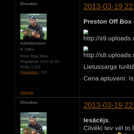
Dresden
2013-03-19 22
Preston Off Box
Administrators
Offline
From:
Rīga,Teika
Registered:
2012-11-24
Lietussarga turētā
Posts:
2,103
Reputation
: 313
Cena aptuveni: īs
Website
Dresden
2013-03-19 22
Iesācējs
.
Cilvēki tev vēl to