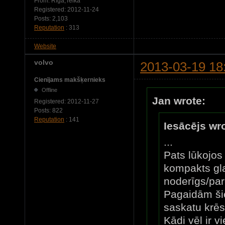
From:
Rīga,Teika
Registered:
2012-11-24
Posts:
2,103
Reputation
: 313
Website
volvo
2013-03-19 18
Cienījams makšķernieks
Offline
Jan wrote:
Registered:
2012-11-27
Posts:
822
Reputation
: 141
Iesācējs wr
...
Pats lūkojos 
kompakts gl
noderīgs/par
Pagaidām ši
saskatu krēs
Kādi vēl ir v