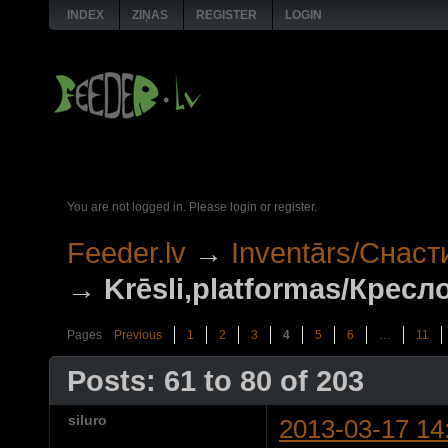
INDEX
ZIŅAS
REGISTER
LOGIN
You are not logged in.
Please login or register.
Feeder.lv
→
Inventārs/Снаст
→
Krēsli,platformas/Крес
Pages
Previous
1
2
3
4
5
6
…
11
Posts: 61 to 80 of 203
siluro
2013-03-17 14