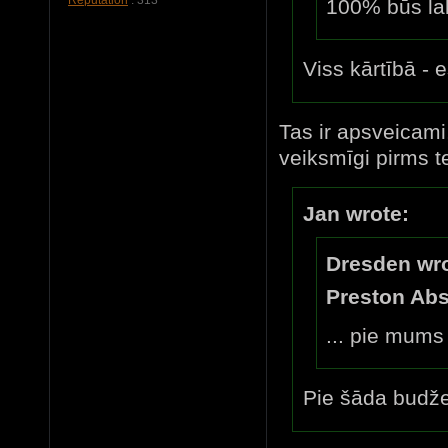
100% būs la
Viss kārtībā - 
Tas ir apsveicami
veiksmīgi pirms tev
Jan wrote:
Dresden wro
Preston Abs
... pie mums
Pie šāda budže