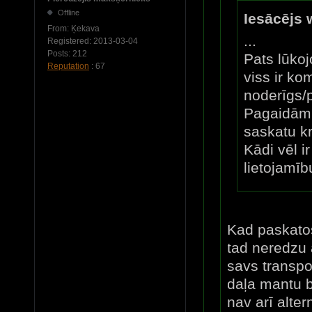
Offline
Iesācējs 
From:
Ķekava
...
Registered:
2013-03-04
Posts:
212
Pats lūkoj
Reputation
: 67
viss ir k
noderīgs/p
Pagaidām 
saskatu kr
Kādi vēl i
lietojamīb
Kad paskatos
tad neredzu 
savs transpo
daļa mantu b
nav arī alte