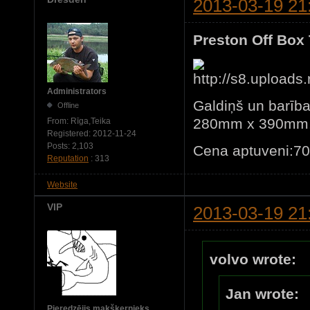
2013-03-19 21
Preston Off Box 
Administrators
Galdiņš un barība
Offline
280mm x 390mm
From:
Rīga,Teika
Registered:
2012-11-24
Posts:
2,103
Cena aptuveni:7
Reputation
: 313
Website
VIP
2013-03-19 21
volvo wrote:
Jan wrote:
Pieredzējis makšķernieks