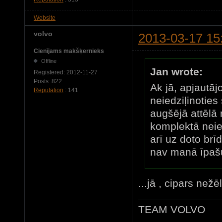
Website
volvo
2013-03-17 15
Cienījams makšķernieks
Offline
Jan wrote:
Registered:
2012-11-27
Posts:
822
Ak jā, apjautāj
Reputation
: 141
neiedziļinoties
augšējā attēlā 
komplektā neie
arī uz doto brī
nav manā īpa
...jā , cipars nežē
TEAM VOLVO