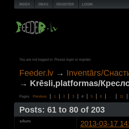
INDEX
ZIŅAS
REGISTER
LOGIN
You are not logged in.
Please login or register.
Feeder.lv
→
Inventārs/Снаст
→
Krēsli,platformas/Крес
Pages
Previous
1
2
3
4
5
6
…
11
Posts: 61 to 80 of 203
siluro
2013-03-17 14