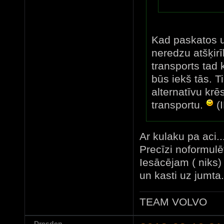
Kad paskatos uz
neredzu atšķirī
transports tad 
būs iekš tās. T
alternatīvu krē
transportu.
(
Ar kulaku pa aci..
Precīzi noformulē
Iesācējam ( niks) 
un kasti uz jumta..
TEAM VOLVO
Dresden