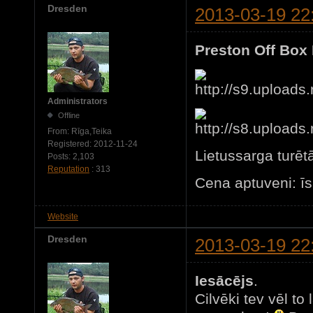
Dresden
2013-03-19 22
Preston Off Box
Administrators
Offline
From:
Rīga,Teika
Registered:
2012-11-24
Lietussarga turētā
Posts:
2,103
Reputation
: 313
Cena aptuveni: īs
Website
Dresden
2013-03-19 22
Iesācējs
.
Cilvēki tev vēl to