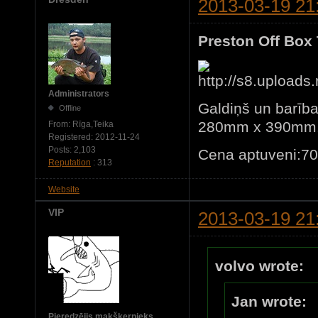
2013-03-19 21
Preston Off Box 
Administrators
Galdiņš un barība
Offline
280mm x 390mm
From:
Rīga,Teika
Registered:
2012-11-24
Posts:
2,103
Cena aptuveni:7
Reputation
: 313
Website
VIP
2013-03-19 21
volvo wrote:
Jan wrote:
Pieredzējis makšķernieks