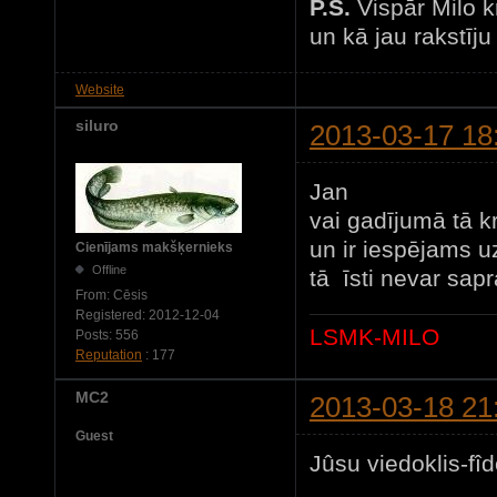
P.S.
Vispār Milo k
un kā jau rakstīju
Website
siluro
2013-03-17 18
Jan
vai gadījumā tā kr
un ir iespējams u
Cienījams makšķernieks
Offline
tā īsti nevar sapra
From:
Cēsis
Registered:
2012-12-04
LSMK-MILO
Posts:
556
Reputation
: 177
MC2
2013-03-18 21
Guest
Jûsu viedoklis-fîde