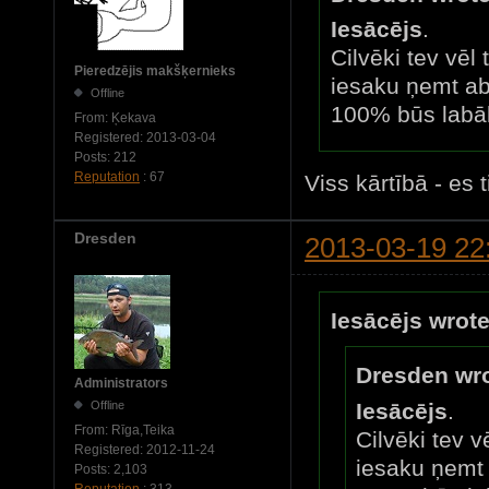
Iesācējs
.
Cilvēki tev vēl 
Pieredzējis makšķernieks
iesaku ņemt a
Offline
100% būs labā
From:
Ķekava
Registered:
2013-03-04
Posts:
212
Reputation
: 67
Viss kārtībā - es 
Dresden
2013-03-19 22
Iesācējs wrote
Dresden wro
Administrators
Offline
Iesācējs
.
From:
Rīga,Teika
Cilvēki tev v
Registered:
2012-11-24
iesaku ņemt
Posts:
2,103
Reputation
: 313