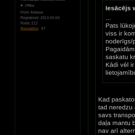
Offline
Iesācējs 
From:
Ķekava
...
Registered:
2013-03-04
Posts:
212
Pats lūkoj
Reputation
: 67
viss ir k
noderīgs/p
Pagaidām 
saskatu kr
Kādi vēl i
lietojamīb
Kad paskatos
tad neredzu 
savs transpo
daļa mantu b
nav arī alte