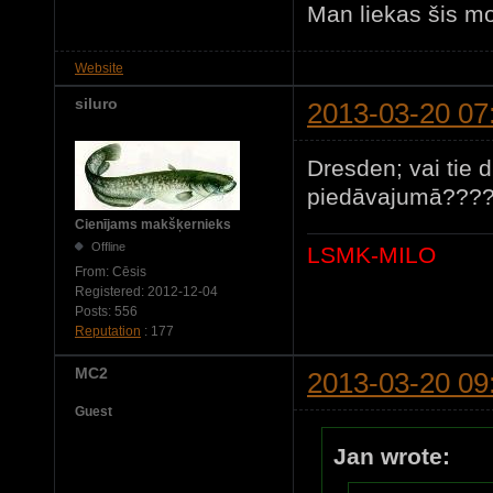
Man liekas šis mo
Website
siluro
2013-03-20 07
Dresden; vai tie d
piedāvajumā????
Cienījams makšķernieks
Offline
LSMK-MILO
From:
Cēsis
Registered:
2012-12-04
Posts:
556
Reputation
: 177
MC2
2013-03-20 09
Guest
Jan wrote: