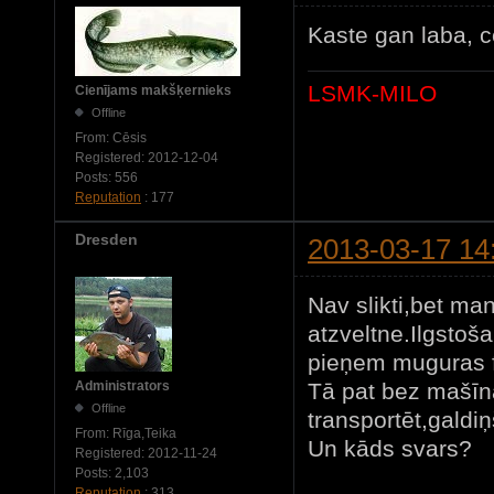
Kaste gan laba, 
LSMK-MILO
Cienījams makšķernieks
Offline
From:
Cēsis
Registered:
2012-12-04
Posts:
556
Reputation
: 177
Dresden
2013-03-17 14
Nav slikti,bet ma
atzveltne.Ilgstoša
pieņem muguras fo
Tā pat bez mašīn
Administrators
Offline
transportēt,galdi
From:
Rīga,Teika
Un kāds svars?
Registered:
2012-11-24
Posts:
2,103
Reputation
: 313