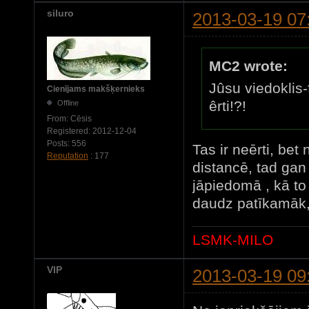
siluro
2013-03-19 07
MC2 wrote:
Jûsu viedoklis-f
Cienījams makšķernieks
êrti!?!
Offline
From:
Cēsis
Registered:
2012-12-04
Posts:
556
Tas ir neērti, bet 
Reputation
: 177
distancē, tad gan
jāpiedomā , kā to 
daudz patīkamāk,
LSMK-MILO
VIP
2013-03-19 09