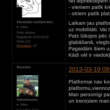
No iepriekšējiem 
- vieniem patīk kr
- otriem patīk pla
Laikam jau platfo
Pieredzējis makšķernieks
Offline
uz mobilitāti. Vai 
From:
Ķekava
Pats lūkojos pēc 
Registered:
2013-03-04
glabāšanā, viegls
Posts:
212
Reputation
: 67
Pagaidām šiem uz
Kādi vēl ir viedok
Dresden
2013-03-19 09
Platformai nav ko
platformu,viennoz
Man personīgi pa
un treniņiem man 
Administrators
Offline