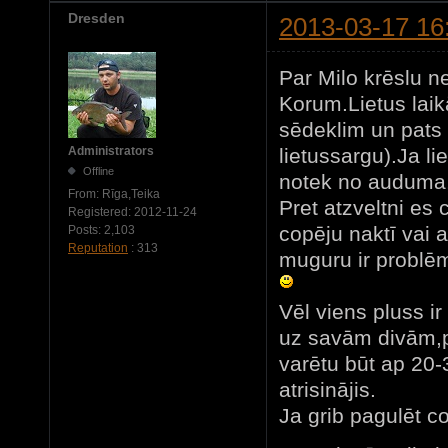
Dresden
2013-03-17 16
Par Milo krēslu n
Korum.Lietus laikā,
sēdeklim un pats s
lietussargu).Ja li
Administrators
Offline
notek no auduma
From:
Rīga,Teika
Pret atzveltni es 
Registered:
2012-11-24
copēju naktī vai 
Posts:
2,103
Reputation
: 313
muguru ir problēm
Vēl viens pluss i
uz savām divām,p
varētu būt ap 20
atrisinājis.
Ja grib pagulēt c