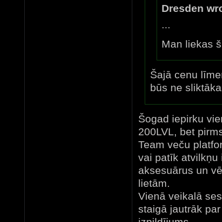
Dresden wro
...
Man liekas š
Šajā cenu līmen
būs ne sliktāka
Šogad iepirku vie
200LVL, bet pirms
Team veču platfo
vai patīk atvilkņu
aksesuārus un vē
lietām.
Vienā veikalā ses
staigā jautrāk pa
izpildījums ...........