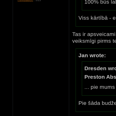
100% būs la
Viss kārtībā - 
Tas ir apsveicami
veiksmīgi pirms tev
Jan wrote:
Dresden wro
Preston Abs
... pie mums
Pie šāda budže