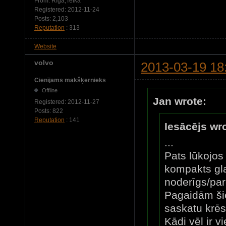
From:
Rīga,Teika
Registered:
2012-11-24
Posts:
2,103
Reputation
: 313
Website
volvo
2013-03-19 18
Cienījams makšķernieks
Offline
Jan wrote:
Registered:
2012-11-27
Posts:
822
Reputation
: 141
Iesācējs wr
...
Pats lūkojos 
kompakts gl
noderīgs/par
Pagaidām ši
saskatu krēs
Kādi vēl ir v