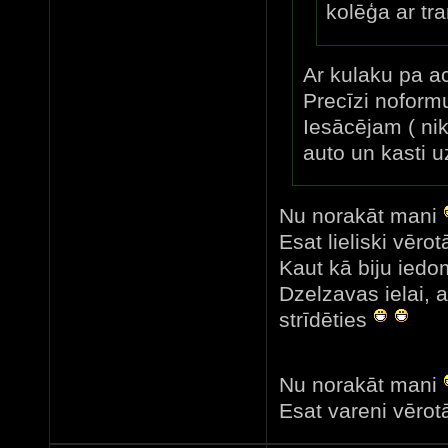
kolēģa ar tr
Ar kulaku pa aci
Precīzi noform
Iesācējam ( nik
auto un kasti uz
Nu norakāt mani
Esat lieliski vērotā
Kaut kā biju iedom
Dzelzavas ielai, 
strīdēties
Nu norakāt mani
Esat vareni vērotā