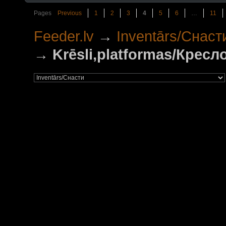
Pages
Previous
1
2
3
4
5
6
…
11
Feeder.lv
→
Inventārs/Снаст
→
Krēsli,platformas/Крес