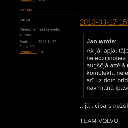
Website
volvo
2013-03-17 15
Cienījams makšķernieks
Offline
Jan wrote:
Registered:
2012-11-27
Posts:
822
Ak jā, apjautāj
Reputation
: 141
neiedziļinoties
augšējā attēlā 
komplektā neie
arī uz doto brī
nav manā īpa
...jā , cipars nežē
TEAM VOLVO