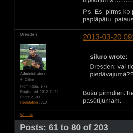
P.s. Es, pirms ko
papļāpātu, pataus
Dresden
2013-03-20 09
siluro wrote:
Dresden; vai ti
piedāvajumā??
Administrators
Offline
From:
Rīga,Teika
Būšu pirmdien.Tie
Registered:
2012-11-24
Posts:
2,103
pasūtījumam.
Reputation
: 313
Website
Posts: 61 to 80 of 203