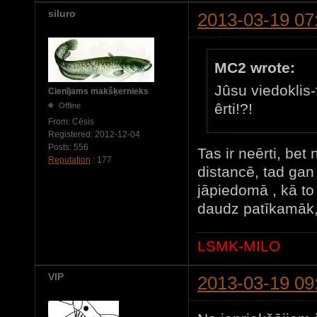
siluro
2013-03-19 07
MC2 wrote:
Jûsu viedoklis-f
Cienījams makšķernieks
êrti!?!
Offline
From:
Cēsis
Registered:
2012-12-04
Posts:
556
Tas ir neērti, bet 
Reputation
: 177
distancē, tad gan
jāpiedomā , kā to 
daudz patīkamāk,
LSMK-MILO
VIP
2013-03-19 09