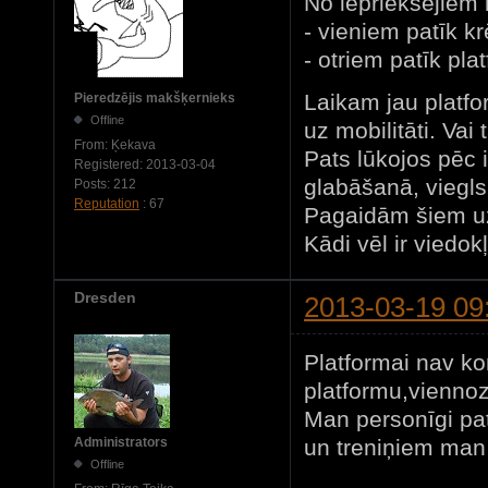
No iepriekšējiem 
- vieniem patīk kr
- otriem patīk pla
Laikam jau platfo
Pieredzējis makšķernieks
Offline
uz mobilitāti. Vai 
From:
Ķekava
Pats lūkojos pēc 
Registered:
2013-03-04
glabāšanā, viegls
Posts:
212
Reputation
: 67
Pagaidām šiem uz
Kādi vēl ir viedok
Dresden
2013-03-19 09
Platformai nav ko
platformu,viennoz
Man personīgi pa
un treniņiem man 
Administrators
Offline