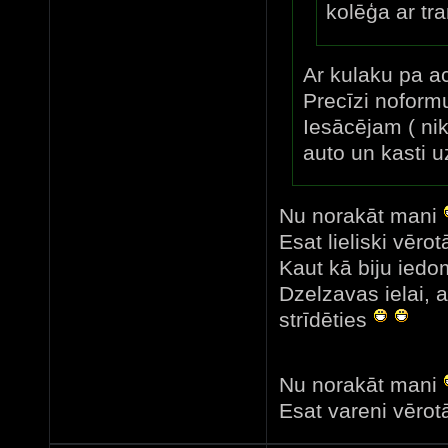
kolēģa ar tr
Ar kulaku pa aci
Precīzi noform
Iesācējam ( nik
auto un kasti uz
Nu norakāt mani
Esat lieliski vērotā
Kaut kā biju iedom
Dzelzavas ielai, 
strīdēties
Nu norakāt mani
Esat vareni vērotā