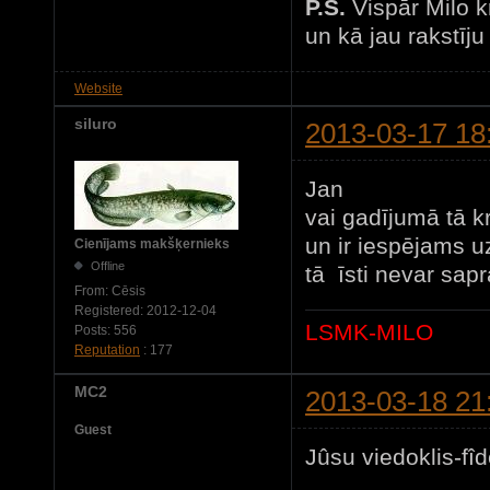
P.S.
Vispār Milo k
un kā jau rakstīju
Website
siluro
2013-03-17 18
Jan
vai gadījumā tā kr
un ir iespējams u
Cienījams makšķernieks
Offline
tā īsti nevar sapra
From:
Cēsis
Registered:
2012-12-04
LSMK-MILO
Posts:
556
Reputation
: 177
MC2
2013-03-18 21
Guest
Jûsu viedoklis-fîde