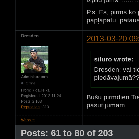
P.s. Es, pirms ko
papļāpātu, pataus
Dresden
2013-03-20 09
siluro wrote:
Dresden; vai ti
piedāvajumā??
Administrators
Offline
From:
Rīga,Teika
Būšu pirmdien.Tie
Registered:
2012-11-24
Posts:
2,103
pasūtījumam.
Reputation
: 313
Website
Posts: 61 to 80 of 203