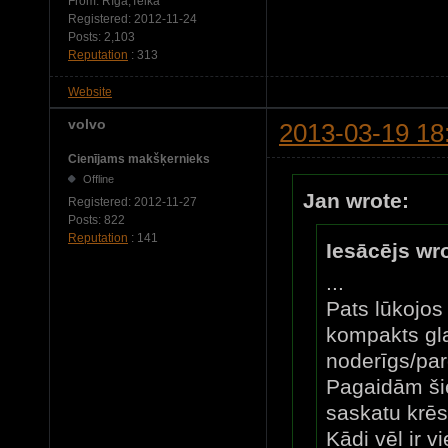
From:
Rīga,Teika
Registered:
2012-11-24
Posts:
2,103
Reputation
: 313
Website
volvo
2013-03-19 18
Cienījams makšķernieks
Offline
Jan wrote:
Registered:
2012-11-27
Posts:
822
Reputation
: 141
Iesācējs wr
...
Pats lūkojos 
kompakts gl
noderīgs/par
Pagaidām ši
saskatu krēs
Kādi vēl ir v