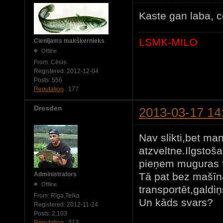
Kaste gan laba, 
LSMK-MILO
Cienījams makšķernieks
Offline
From:
Cēsis
Registered:
2012-12-04
Posts:
556
Reputation
: 177
Dresden
2013-03-17 14
Nav slikti,bet ma
atzveltne.Ilgstoša
pieņem muguras fo
Tā pat bez mašīn
Administrators
Offline
transportēt,galdi
From:
Rīga,Teika
Un kāds svars?
Registered:
2012-11-24
Posts:
2,103
Reputation
: 313