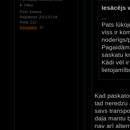
Offline
Iesācējs 
From:
Ķekava
...
Registered:
2013-03-04
Posts:
212
Pats lūkoj
Reputation
: 67
viss ir k
noderīgs/p
Pagaidām 
saskatu kr
Kādi vēl i
lietojamīb
Kad paskatos
tad neredzu 
savs transpo
daļa mantu b
nav arī alte