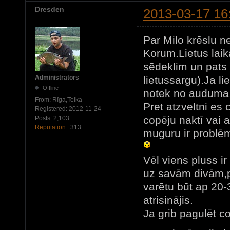
Dresden
2013-03-17 16
Par Milo krēslu n
Korum.Lietus laikā,
sēdeklim un pats s
lietussargu).Ja li
Administrators
Offline
notek no auduma
From:
Rīga,Teika
Pret atzveltni es 
Registered:
2012-11-24
copēju naktī vai 
Posts:
2,103
Reputation
: 313
muguru ir problēm
Vēl viens pluss i
uz savām divām,p
varētu būt ap 20
atrisinājis.
Ja grib pagulēt c