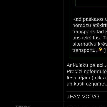
Kad paskatos uz
neredzu atšķirī
transports tad 
būs iekš tās. T
alternatīvu krē
transportu.
(
Ar kulaku pa aci..
Precīzi noformulē
Iesācējam ( niks) 
un kasti uz jumta..
TEAM VOLVO
Dresden