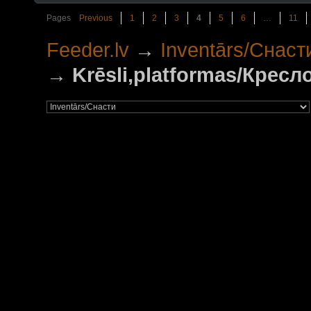
Pages
Previous
1
2
3
4
5
6
…
11
Feeder.lv
→
Inventārs/Снаст
→
Krēsli,platformas/Крес