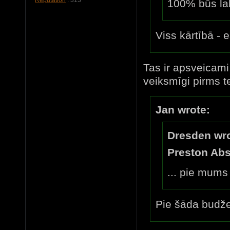
100% būs la
Viss kārtībā - 
Tas ir apsveicami
veiksmīgi pirms tev
Jan wrote:
Dresden wro
Preston Abs
... pie mums
Pie šāda budže