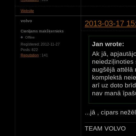
Website
volvo
2013-03-17 15
Cienījams makšķernieks
Offline
Jan wrote:
Registered:
2012-11-27
Posts:
822
Ak jā, apjautāj
Reputation
: 141
neiedziļinoties
augšējā attēlā 
komplektā neie
arī uz doto brī
nav manā īpa
...jā , cipars nežē
TEAM VOLVO