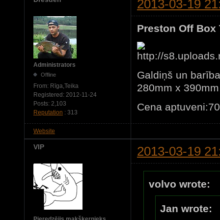
2013-03-19 21
Preston Off Box 
Administrators
Galdiņš un barība
Offline
280mm x 390mm
From:
Rīga,Teika
Registered:
2012-11-24
Posts:
2,103
Cena aptuveni:7
Reputation
: 313
Website
VIP
2013-03-19 21
volvo wrote:
Jan wrote:
Pieredzējis makšķernieks