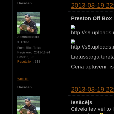
Dresden
2013-03-19 22
Preston Off Box
Administrators
Offline
From:
Rīga,Teika
Registered:
2012-11-24
Lietussarga turētā
Posts:
2,103
Reputation
: 313
Cena aptuveni: īs
Website
Dresden
2013-03-19 22
Iesācējs
.
Cilvēki tev vēl to