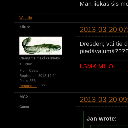
Man liekas šis mo
Website
siluro
2013-03-20 07
Dresden; vai tie d
piedāvajumā????
Cienījams makšķernieks
Offline
LSMK-MILO
From:
Cēsis
Registered:
2012-12-04
Posts:
556
Reputation
: 177
MC2
2013-03-20 09
Guest
Jan wrote: