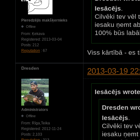
Iesācējs
.
Cilvēki tev vēl 
Pieredzējis makšķernieks
iesaku ņemt a
Offline
100% būs labā
From:
Ķekava
Registered:
2013-03-04
Posts:
212
Reputation
: 67
Viss kārtībā - es 
Dresden
2013-03-19 22
Iesācējs wrote
Dresden wro
Administrators
Offline
Iesācējs
.
From:
Rīga,Teika
Cilvēki tev v
Registered:
2012-11-24
iesaku ņemt
Posts:
2,103
Reputation
: 313