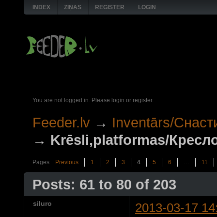
INDEX
ZIŅAS
REGISTER
LOGIN
You are not logged in.
Please login or register.
Feeder.lv
→
Inventārs/Снаст
→
Krēsli,platformas/Крес
Pages
Previous
1
2
3
4
5
6
…
11
Posts: 61 to 80 of 203
siluro
2013-03-17 14