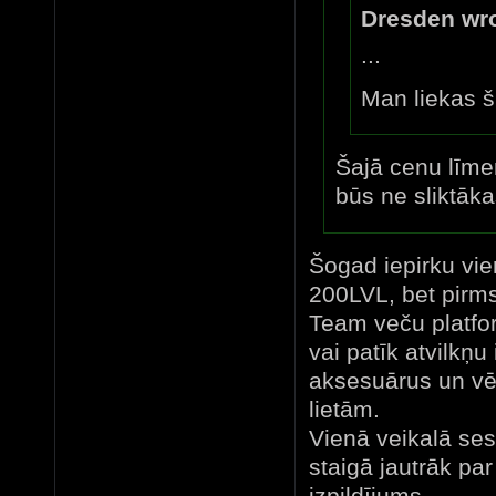
Dresden wro
...
Man liekas š
Šajā cenu līmen
būs ne sliktāka
Šogad iepirku vie
200LVL, bet pirms
Team veču platfo
vai patīk atvilkņu
aksesuārus un vē
lietām.
Vienā veikalā ses
staigā jautrāk pa
izpildījums ...........