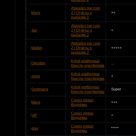
Atskaites par copi
Maris
2 / Отчёты о
++
рыбалке 2
Atskaites par copi
Jan
2 / Отчёты о
+
рыбалке 2
Atskaites par copi
Malkin
2 / Отчёты о
+++++
рыбалке 2
Krēsli,platformas/
Dresden
...
Кресло,платформа
Krēsli,platformas/
volvo
+
Кресло,платформа
Krēsli,platformas/
Goldmans
Super
Кресло,платформа
Copes vietas/
Maris
+++
Водоёмы
Copes vietas/
VIP
+
Водоёмы
Copes vietas/
glas
*****
Водоёмы