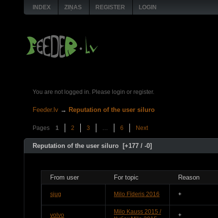
INDEX
ZIŅAS
REGISTER
LOGIN
You are not logged in.
Please login or register.
Feeder.lv
→
Reputation of the user siluro
Pages
1
2
3
…
6
Next
Reputation of the user siluro
[+177 / -0]
From user
For topic
Reason
sjug
Milo Fīderis 2016
+
Milo Kauss 2015 /
volvo
+