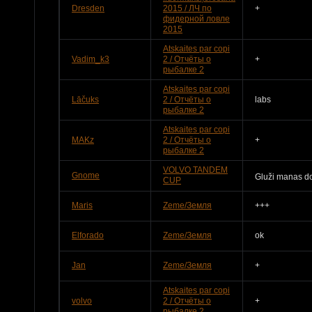
Dresden
2015 / ЛЧ по
+
фидерной ловле
2015
Atskaites par copi
Vadim_k3
2 / Отчёты о
+
рыбалке 2
Atskaites par copi
Lāčuks
2 / Отчёты о
labs
рыбалке 2
Atskaites par copi
MAKz
2 / Отчёты о
+
рыбалке 2
VOLVO TANDEM
Gnome
Gluži manas 
CUP
Maris
Zeme/Земля
+++
Elforado
Zeme/Земля
ok
Jan
Zeme/Земля
+
Atskaites par copi
volvo
2 / Отчёты о
+
рыбалке 2