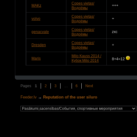
Copes vietas/
MAKz
+++
Водоёмы
Copes vietas/
volvo
+
Водоёмы
Copes vietas/
genacvale
zxc
Водоёмы
Copes vietas/
Dresden
+
Водоёмы
Milo Kauss 2014 /
Maris
8+4=12
Кубок Milo 2014
Pages
1
2
3
…
6
Next
Feeder.lv
→
Reputation of the user siluro