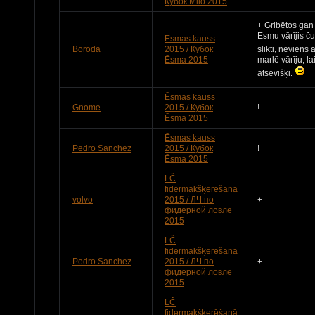
Кубок Milo 2015
+ Gribētos gan
Esmu vārījis ču
Ēsmas kauss
Boroda
2015 / Кубок
slikti, neviens
Ēsma 2015
marlē vārīju, l
atsevišķi.
Ēsmas kauss
Gnome
2015 / Кубок
!
Ēsma 2015
Ēsmas kauss
Pedro Sanchez
2015 / Кубок
!
Ēsma 2015
LČ
fidermakšķerēšanā
volvo
2015 / ЛЧ по
+
фидерной ловле
2015
LČ
fidermakšķerēšanā
Pedro Sanchez
2015 / ЛЧ по
+
фидерной ловле
2015
LČ
fidermakšķerēšanā