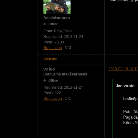
Administrators
Offline
From:
Rīga,Teika
Registered:
2012-11-24
Posts:
2,103
Reputation
: 313
Website
volvo
2013-03-19 18:1
Cienījams makšķernieks
Offline
Jan wrote:
Registered:
2012-11-27
Posts:
822
Iesācēj
Reputation
: 141
...
Pats lūk
Pagaidā
Kādi vēl