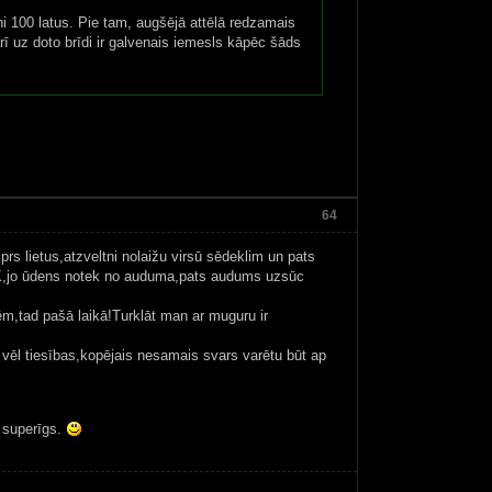
ni 100 latus. Pie tam, augšējā attēlā redzamais
rī uz doto brīdi ir galvenais iemesls kāpēc šāds
64
prs lietus,atzveltni nolaižu virsū sēdeklim un pats
ir OK,jo ūdens notek no auduma,pats audums uzsūc
zēm,tad pašā laikā!Turklāt man ar muguru ir
 vēl tiesības,kopējais nesamais svars varētu būt ap
i superīgs.