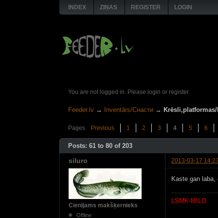
INDEX
ZIŅAS
REGISTER
LOGIN
You are not logged in.
Please login or register.
Feeder.lv
→
Inventārs/Снасти
→
Krēsli,platforma
Pages
Previous
1
2
3
4
5
6
Posts: 61 to 80 of 203
siluro
2013-03-17 14:2
Kaste gan laba,
LSMK-MILO
Cienījams makšķernieks
Offline