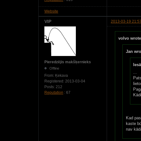
Website
VIP
2013-03-19 21:5
volvo wrote
Jan wro
Pieredzējis makšķernieks
Iesā
Offline
...
From:
Ķekava
Pats
Registered:
2013-03-04
liet
Posts:
212
Paga
Reputation
: 67
Kādi
Kad pask
kaste bū
nav kād