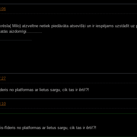
8:06
krēsla( Milo) atzveltne netiek piedāvāta atsevišķi un ir iespējams uzstādīt uz
tās aizdomīgi.............
7:27
deris no platformas ar lietus sargu, cik tas ir êrti!?!
8:10
s-fîderis no platformas ar lietus sargu, cik tas ir êrti!?!