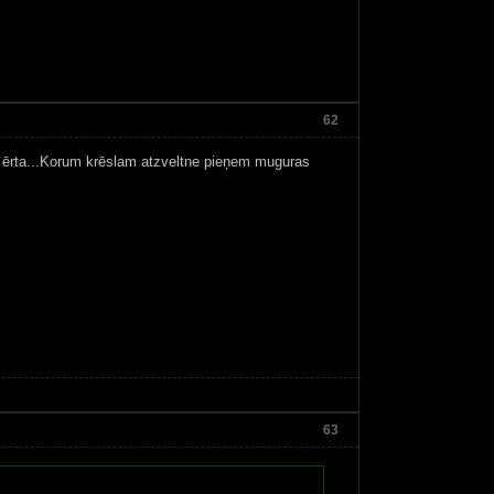
62
ai ērta...Korum krēslam atzveltne pieņem muguras
63