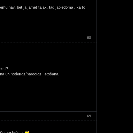
blēmu nav, bet ja jāmet tālāk, tad jāpiedomā , kā to
68
eikt?
anā un noderīgs/parocīgs lietošanā.
69
 Korum krēslu.