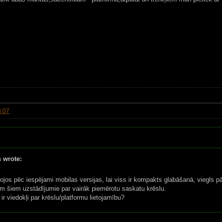
3:07
s wrote:
ojos pēc iespējami mobilas versijas, lai viss ir kompakts glabāšanā, viegls p
m šiem uzstādījumie par vairāk piemērotu saskatu krēslu.
 ir viedokļi par krēslu/platformu lietojamību?