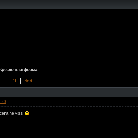
s/Кресло,платформа
…
11
Next
7:20
 cena ne visai
.