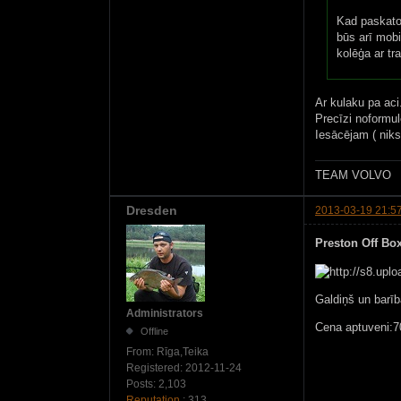
Kad paskatos
būs arī mobi
kolēģa ar tr
Ar kulaku pa aci.
Precīzi noformul
Iesācējam ( niks)
TEAM VOLVO
Dresden
2013-03-19 21:5
Preston Off Box
Galdiņš un barī
Administrators
Cena aptuveni:7
Offline
From:
Rīga,Teika
Registered:
2012-11-24
Posts:
2,103
Reputation
: 313