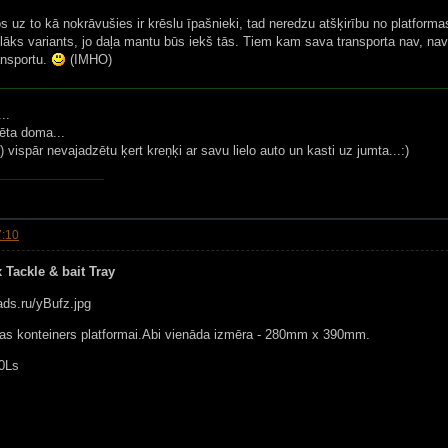
 uz to kā nokrāvušies ir krēslu īpašnieki, tad neredzu atšķirību no platforma
lāks variants, jo daļa mantu būs iekš tās. Tiem kam sava transporta nav, nav
ansportu.
(IMHO)
..
ēta doma...
 vispār nevajadzētu ķert kreņķi ar savu lielo auto un kasti uz jumta...:)
7:10
 Tackle & bait Tray
bas konteiners platformai.Abi vienāda izmēra - 280mm x 390mm.
0Ls