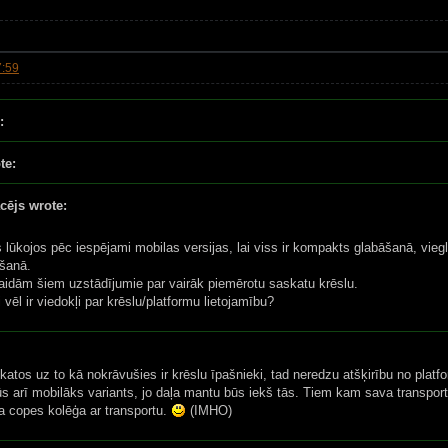
7:59
:
te:
cējs wrote:
 lūkojos pēc iespējami mobilas versijas, lai viss ir kompakts glabāšanā, vie
ošanā.
idām šiem uzstādījumie par vairāk piemērotu saskatu krēslu.
 vēl ir viedokļi par krēslu/platformu lietojamību?
atos uz to kā nokrāvušies ir krēslu īpašnieki, tad neredzu atšķirību no platf
s arī mobilāks variants, jo daļa mantu būs iekš tās. Tiem kam sava transporta
a copes kolēģa ar transportu.
(IMHO)