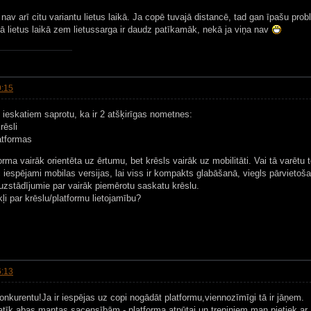
t nav arī citu variantu lietus laikā. Ja copē tuvajā distancē, tad gan īpašu pro
iņā lietus laikā zem lietussarga ir daudz patīkamāk, nekā ja viņa nav
9:15
 ieskatiem saprotu, ka ir 2 atšķirīgas nometnes:
rēsli
latformas
rma vairāk orientēta uz ērtumu, bet krēsls vairāk uz mobilitāti. Vai tā varētu t
 iespējami mobilas versijas, lai viss ir kompakts glabāšanā, viegls pārvietoš
zstādījumie par vairāk piemērotu saskatu krēslu.
kļi par krēslu/platformu lietojamību?
6:13
onkurentu!Ja ir iespējas uz copi nogādāt platformu,viennozīmīgi tā ir jāņem.
atīk abas mantas,sacensībām - platforma,atpūtai un treniņiem man pietiek ar