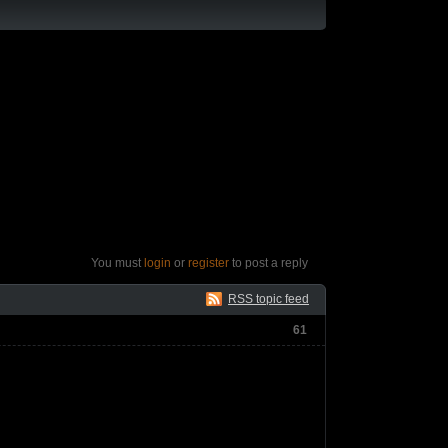
You must
login
or
register
to post a reply
RSS topic feed
61