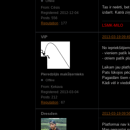
Offline
Tas ir neērti, be
From:
Cēsis
izdarīt. Katrā z
Registered:
2012-12-04
Posts:
556
Reputation
: 177
LSMK-MILO
VIP
2013-03-19 09:4
No iepriekšējiem
- vieniem patīk k
- otriem patīk p
Laikam jau platfo
Pats lūkojos pēc
Pieredzējis makšķernieks
Pagaidām šiem u
Offline
Kādi vēl ir viedo
From:
Ķekava
Registered:
2013-03-04
Posts:
212
Reputation
: 67
Dresden
2013-03-19 09:5
Platformai nav k
Man personīgi p