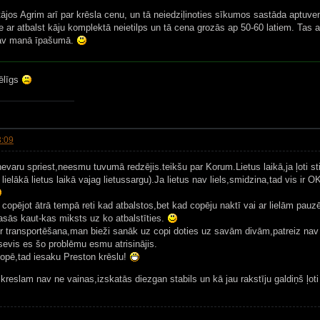
tājos Agrim arī par krēsla cenu, un tā neiedziļinoties sīkumos sastāda aptuve
e ar atbalst kāju komplektā neietilps un tā cena grozās ap 50-60 latiem. Tas a
nav manā īpašumā.
žēlīgs
3:09
nevaru spriest,neesmu tuvumā redzējis.teikšu par Korum.Lietus laikā,ja ļoti sti
 lielākā lietus laikā vajag lietussargu).Ja lietus nav liels,smidzina,tad vis 
s copējot ātrā tempā reti kad atbalstos,bet kad copēju naktī vai ar lielām pau
sās kaut-kas miksts uz ko atbalstīties.
ir transportēšana,man bieži sanāk uz copi doties uz savām divām,patreiz nav
evis es šo problēmu esmu atrisinājis.
copē,tad iesaku Preston krēslu!
kreslam nav ne vainas,izskatās diezgan stabils un kā jau rakstīju galdiņš ļot