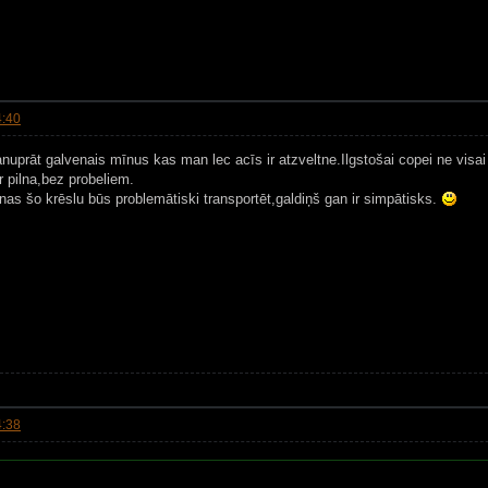
4:40
anuprāt galvenais mīnus kas man lec acīs ir atzveltne.Ilgstošai copei ne vis
ir pilna,bez probeliem.
as šo krēslu būs problemātiski transportēt,galdiņš gan ir simpātisks.
4:38