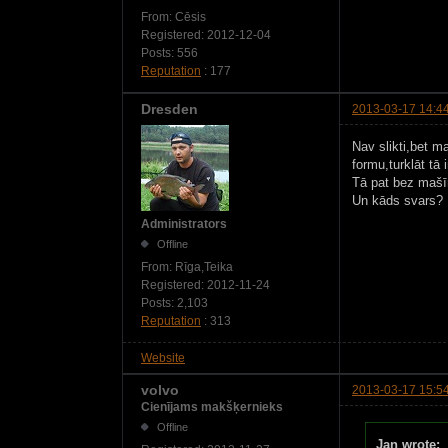
From:
Cēsis
Registered:
2012-12-04
Posts:
556
Reputation
: 177
Dresden
2013-03-17 14:4
Nav slikti,bet m
formu,turklāt tā 
Tā pat bez mašīn
Un kāds svars?
Administrators
Offline
From:
Rīga,Teika
Registered:
2012-11-24
Posts:
2,103
Reputation
: 313
Website
volvo
2013-03-17 15:5
Cienījams makšķernieks
Offline
Jan wrote: