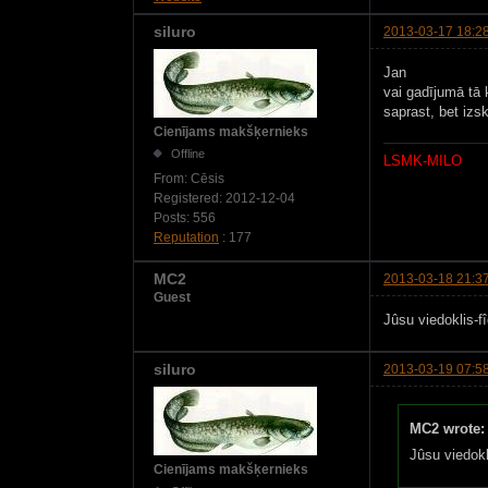
siluro
2013-03-17 18:2
Jan
vai gadījumā tā 
saprast, bet izska
Cienījams makšķernieks
Offline
LSMK-MILO
From:
Cēsis
Registered:
2012-12-04
Posts:
556
Reputation
: 177
MC2
2013-03-18 21:3
Guest
Jûsu viedoklis-fî
siluro
2013-03-19 07:5
MC2 wrote:
Jûsu viedokli
Cienījams makšķernieks