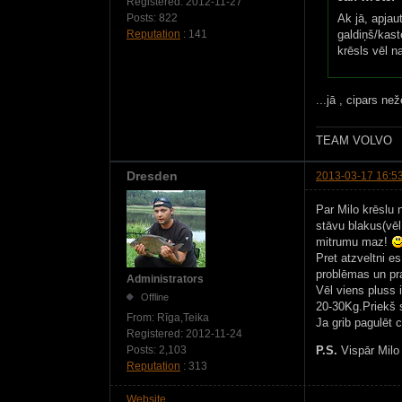
Registered:
2012-11-27
Posts:
822
Ak jā, apjau
Reputation
: 141
galdiņš/kast
krēsls vēl 
...jā , cipars ne
TEAM VOLVO
Dresden
2013-03-17 16:5
Par Milo krēslu 
stāvu blakus(vēl
mitrumu maz!
Pret atzveltni e
problēmas un pra
Administrators
Vēl viens pluss 
Offline
20-30Kg.Priekš s
From:
Rīga,Teika
Ja grib pagulēt 
Registered:
2012-11-24
P.S.
Vispār Milo 
Posts:
2,103
Reputation
: 313
Website