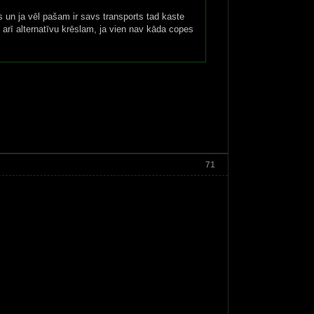
s un ja vēl pašam ir savs transports tad kaste
 arī alternatīvu krēslam, ja vien nav kāda copes
71