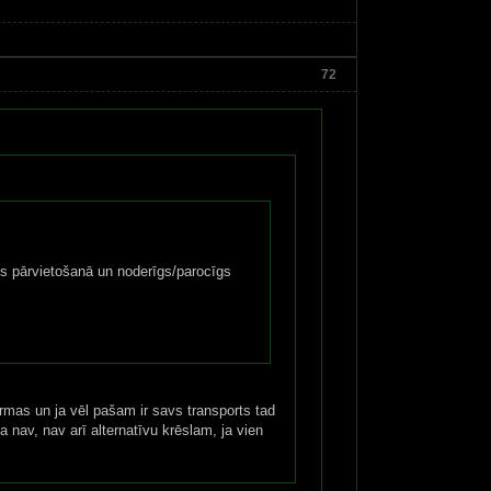
72
gls pārvietošanā un noderīgs/parocīgs
ormas un ja vēl pašam ir savs transports tad
 nav, nav arī alternatīvu krēslam, ja vien