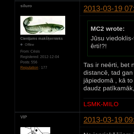
siluro
2013-03-19 07
MC2 wrote:
Jûsu viedoklis-f
Cienījams makšķernieks
êrti!?!
Offline
From:
Cēsis
Registered:
2012-12-04
Posts:
556
Tas ir neērti, bet 
Reputation
: 177
distancē, tad gan
jāpiedomā , kā to 
daudz patīkamāk,
LSMK-MILO
VIP
2013-03-19 09