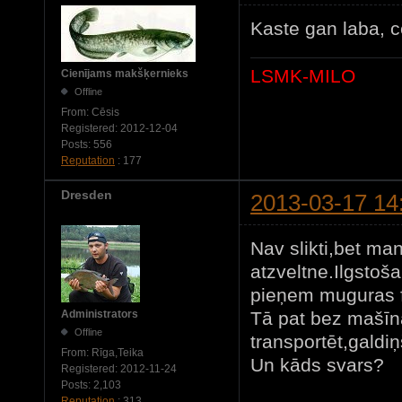
Kaste gan laba, 
LSMK-MILO
Cienījams makšķernieks
Offline
From:
Cēsis
Registered:
2012-12-04
Posts:
556
Reputation
: 177
Dresden
2013-03-17 14
Nav slikti,bet ma
atzveltne.Ilgstoša
pieņem muguras fo
Tā pat bez mašīn
Administrators
Offline
transportēt,galdi
From:
Rīga,Teika
Un kāds svars?
Registered:
2012-11-24
Posts:
2,103
Reputation
: 313