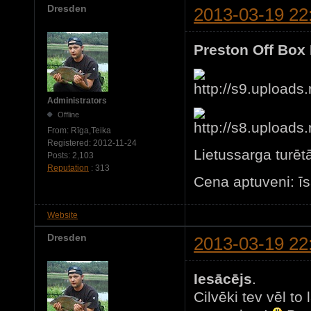
Dresden
2013-03-19 22
Preston Off Box
Administrators
Offline
From:
Rīga,Teika
Registered:
2012-11-24
Lietussarga turētā
Posts:
2,103
Reputation
: 313
Cena aptuveni: īs
Website
Dresden
2013-03-19 22
Iesācējs
.
Cilvēki tev vēl to