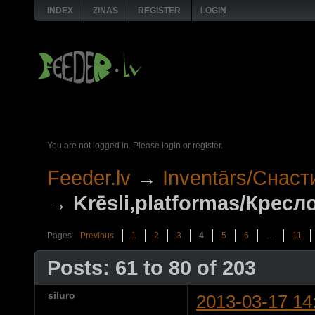
INDEX
ZIŅAS
REGISTER
LOGIN
You are not logged in.
Please login or register.
Feeder.lv
→
Inventārs/Снаст
→
Krēsli,platformas/Крес
Pages
Previous
1
2
3
4
5
6
…
11
Posts: 61 to 80 of 203
siluro
2013-03-17 14