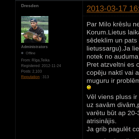
Dresden
2013-03-17 16
Par Milo krēslu n
Korum.Lietus laikā,
sēdeklim un pats s
lietussargu).Ja li
Administrators
Offline
notek no auduma
From:
Rīga,Teika
Pret atzveltni es 
Registered:
2012-11-24
copēju naktī vai 
Posts:
2,103
Reputation
: 313
muguru ir problēm
Vēl viens pluss i
uz savām divām,p
varētu būt ap 20
atrisinājis.
Ja grib pagulēt c