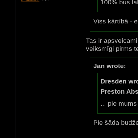
100% būs la
Viss kārtībā - 
Tas ir apsveicami
veiksmīgi pirms tev
Jan wrote:
Dresden wro
Preston Abs
... pie mums
Pie šāda budže