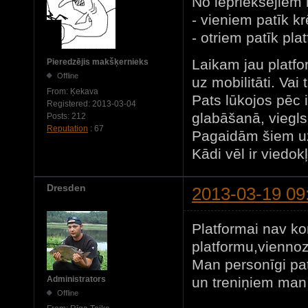
No iepriekšējiem 
- vieniem patīk kr
- otriem patīk pla
Laikam jau platfo
Pieredzējis makšķernieks
Offline
uz mobilitāti. Vai 
From:
Ķekava
Pats lūkojos pēc 
Registered:
2013-03-04
glabāšanā, viegls
Posts:
212
Reputation
: 67
Pagaidām šiem uz
Kādi vēl ir viedok
Dresden
2013-03-19 09
Platformai nav ko
platformu,viennoz
Man personīgi pa
un treniņiem man 
Administrators
Offline