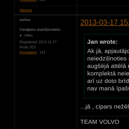
Website
volvo
2013-03-17 15
Cienījams makšķernieks
Offline
Jan wrote:
Registered:
2012-11-27
Posts:
822
Ak jā, apjautāj
Reputation
: 141
neiedziļinoties
augšējā attēlā 
komplektā neie
arī uz doto brī
nav manā īpa
...jā , cipars nežē
TEAM VOLVO