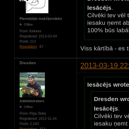
Iesācējs
.
Cilvēki tev vēl 
Pieredzējis makšķernieks
iesaku ņemt a
Offline
100% būs labā
From:
Ķekava
Registered:
2013-03-04
Posts:
212
Reputation
: 67
Viss kārtībā - es 
Dresden
2013-03-19 22
Iesācējs wrote
Dresden wro
Administrators
Offline
Iesācējs
.
From:
Rīga,Teika
Cilvēki tev v
Registered:
2012-11-24
iesaku ņemt
Posts:
2,103
Reputation
: 313