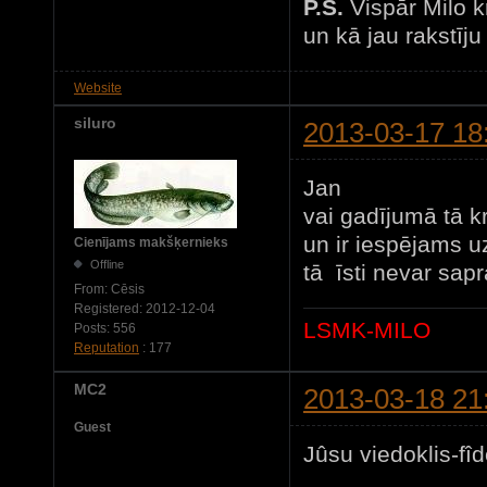
P.S.
Vispār Milo k
un kā jau rakstīju
Website
siluro
2013-03-17 18
Jan
vai gadījumā tā kr
un ir iespējams u
Cienījams makšķernieks
Offline
tā īsti nevar sapra
From:
Cēsis
Registered:
2012-12-04
LSMK-MILO
Posts:
556
Reputation
: 177
MC2
2013-03-18 21
Guest
Jûsu viedoklis-fîde