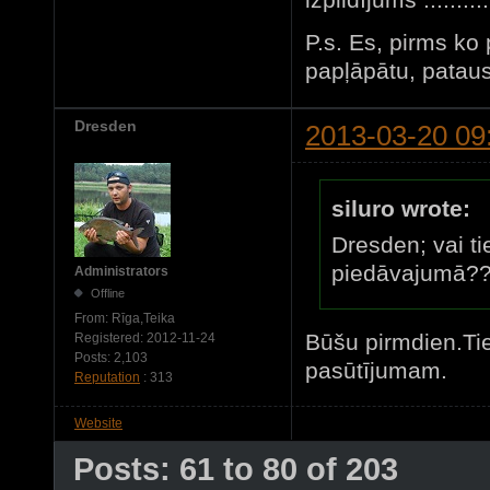
P.s. Es, pirms ko
papļāpātu, pataus
Dresden
2013-03-20 09
siluro wrote:
Dresden; vai ti
piedāvajumā??
Administrators
Offline
From:
Rīga,Teika
Būšu pirmdien.Tie
Registered:
2012-11-24
Posts:
2,103
pasūtījumam.
Reputation
: 313
Website
Posts: 61 to 80 of 203