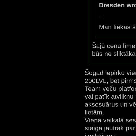
Dresden wro
...
Man liekas š
Šajā cenu līmen
būs ne sliktāka
Šogad iepirku vie
200LVL, bet pirms
Team veču platfo
vai patīk atvilkņu
aksesuārus un vē
lietām.
Vienā veikalā ses
staigā jautrāk pa
izpildījums ...........