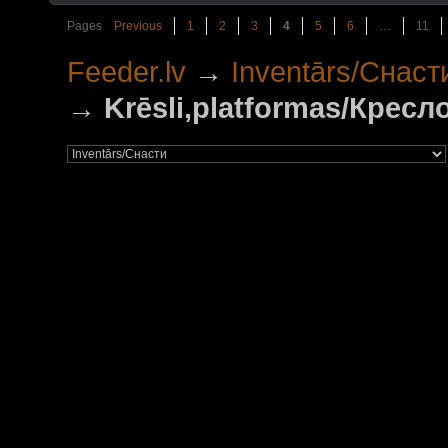
Pages
Previous
1
2
3
4
5
6
…
11
Feeder.lv
→
Inventārs/Снаст
→
Krēsli,platformas/Крес