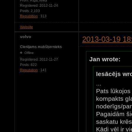
From:
Rīga,Teika
Registered:
2012-11-24
Posts:
2,103
Reputation
: 313
Website
volvo
2013-03-19 18
Cienījams makšķernieks
Offline
Jan wrote:
Registered:
2012-11-27
Posts:
822
Reputation
: 141
Iesācējs wr
...
Pats lūkojos 
kompakts gl
noderīgs/par
Pagaidām ši
saskatu krēs
Kādi vēl ir v