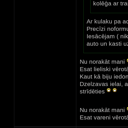
kolēģa ar tr
Ar kulaku pa aci
Precīzi noform
Iesācējam ( nik
auto un kasti uz
Nu norakāt mani
Esat lieliski vērotā
Kaut kā biju iedom
Dzelzavas ielai, 
strīdēties
Nu norakāt mani
Esat vareni vērotā