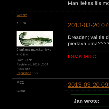
Man liekas šis mo
Website
siluro
2013-03-20 07
Dresden; vai tie d
piedāvajumā????
Cienījams makšķernieks
Offline
LSMK-MILO
From:
Cēsis
Registered:
2012-12-04
Posts:
556
Reputation
: 177
MC2
2013-03-20 09
Guest
Jan wrote: