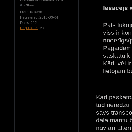
Offline
Iesācējs 
From:
Ķekava
...
Registered:
2013-03-04
Posts:
212
Pats lūkoj
Reputation
: 67
viss ir k
noderīgs/p
Pagaidām 
saskatu kr
Kādi vēl i
lietojamīb
Kad paskatos
tad neredzu 
savs transpo
daļa mantu b
nav arī alte