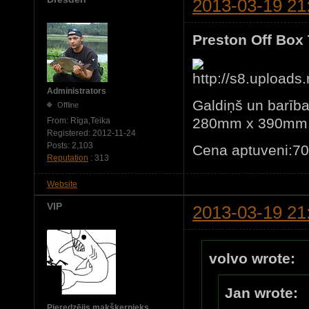
2013-03-19 21
Preston Off Box 
Administrators
Galdiņš un barība
Offline
280mm x 390mm
From:
Rīga,Teika
Registered:
2012-11-24
Posts:
2,103
Cena aptuveni:7
Reputation
: 313
Website
VIP
2013-03-19 21
volvo wrote:
Jan wrote:
Pieredzējis makšķernieks