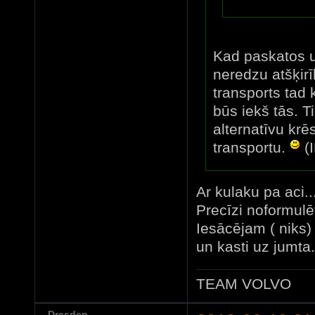
Kad paskatos uz
neredzu atšķirī
transports tad 
būs iekš tās. T
alternatīvu krē
transportu.
(
Ar kulaku pa aci..
Precīzi noformulē
Iesācējam ( niks) 
un kasti uz jumta..
TEAM VOLVO
Dresden