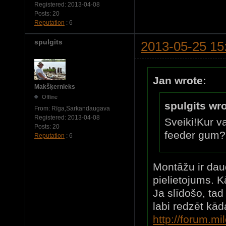
Registered:
2013-04-08
Posts:
20
Reputation
: 6
spulgits
2013-05-25 15
Jan wrote:
Makšķernieks
Offline
spulgits wro
From:
Rīga,Sarkandaugava
Registered:
2013-04-08
Sveiki!Kur v
Posts:
20
feeder gum?
Reputation
: 6
Montāžu ir dau
pielietojums. 
Ja slīdošo, ta
labi redzēt kād
http://forum.m