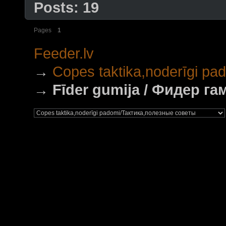
Posts: 19
Pages
1
Feeder.lv
→
Copes taktika,noderīgi p
→
Fīder gumija / Фидер га