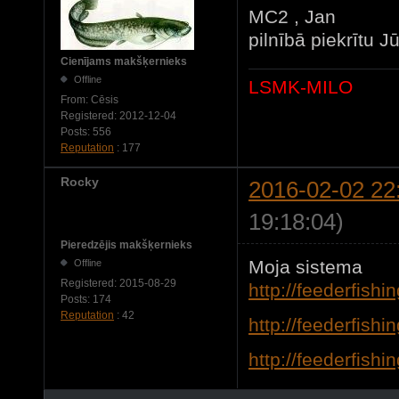
MC2 , Jan
pilnībā piekrītu J
Cienījams makšķernieks
Offline
LSMK-MILO
From:
Cēsis
Registered:
2012-12-04
Posts:
556
Reputation
: 177
Rocky
2016-02-02 22
19:18:04)
Pieredzējis makšķernieks
Moja sistema
Offline
Registered:
2015-08-29
http://feederfish
Posts:
174
Reputation
: 42
http://feederfish
http://feederfish