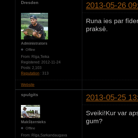
Dresden
2013-05-26 09
Runa ies par fīde
praksē.
Administrators
Offline
From:
Rīga,Teika
Registered:
2012-11-24
Posts:
2,103
Reputation
: 313
Website
spulgits
2013-05-25 13
Sveiki!Kur var ap
gum?
Makšķernieks
Offline
From:
Rīga,Sarkandaugava