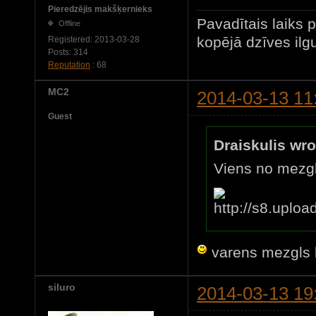
Pieredzējis makšķernieks
Pavadītais laiks 
Offline
kopējā dzīves ilg
Registered:
2013-03-28
Posts:
314
Reputation
: 68
MC2
2014-03-13 11
Guest
Draiskulis wro
Viens no mezgli
varens mezgls 
siluro
2014-03-13 19