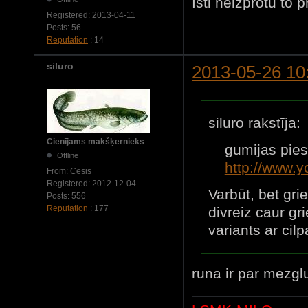
Īsti neizprotu to 
Registered:
2013-04-11
Posts:
56
Reputation
: 14
siluro
2013-05-26 10
siluro rakstīja:
Cienījams makšķernieks
gumijas piesie
Offline
http://www.
From:
Cēsis
Registered:
2012-12-04
Varbūt, bet gr
Posts:
556
Reputation
: 177
divreiz caur gri
variants ar cil
runa ir par mezgl