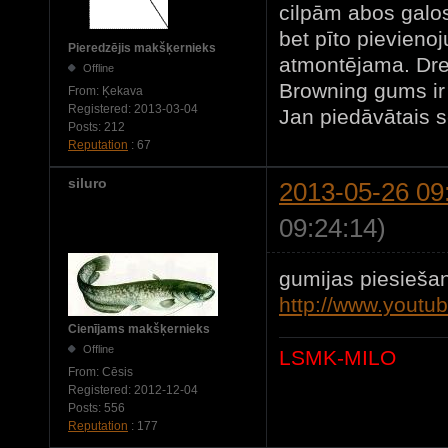
cilpām abos galos
bet pīto pievienoj
Pieredzējis makšķernieks
atmontējama. Dre
Offline
Browning gums i
From:
Ķekava
Registered:
2013-03-04
Jan piedāvātais s
Posts:
212
Reputation
: 67
siluro
2013-05-26 09
09:24:14)
gumijas piesiešan
http://www.yout
Cienījams makšķernieks
Offline
LSMK-MILO
From:
Cēsis
Registered:
2012-12-04
Posts:
556
Reputation
: 177