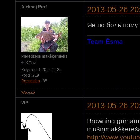
Aleksej.Prof
2013-05-26 20
Ян по большому 
Team Ēsma
Pieredzējis makšķernieks
Offline
Registered:
2012-11-25
Posts:
219
Reputation
: 85
Website
VIP
2013-05-26 20
Browning gumam 
mušiņmakšķerēša
http://www.yout