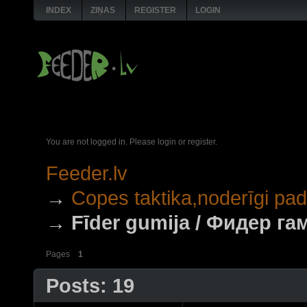
INDEX
ZIŅAS
REGISTER
LOGIN
You are not logged in.
Please login or register.
Feeder.lv
→
Copes taktika,noderīgi p
→
Fīder gumija / Фидер га
Pages
1
Posts: 19