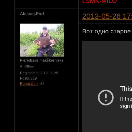
LSMK-MILO
Aleksej.Prof
2013-05-26 17
Вот одно старое
Pieredzējis makšķernieks
Offline
Registered:
2012-11-25
Posts:
219
Reputation
: 85