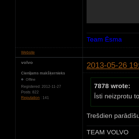
Team Ēsma
Website
volvo
2013-05-26 19
Cienījams makšķernieks
Offline
7878 wrote:
Registered:
2012-11-27
Posts:
822
Īsti neizprotu 
Reputation
: 141
Trešdien parādīš
TEAM VOLVO