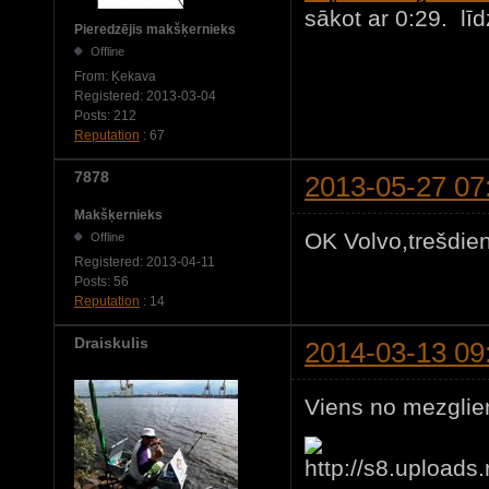
sākot ar 0:29. līd
Pieredzējis makšķernieks
Offline
From:
Ķekava
Registered:
2013-03-04
Posts:
212
Reputation
: 67
7878
2013-05-27 07
Makšķernieks
OK Volvo,trešdien
Offline
Registered:
2013-04-11
Posts:
56
Reputation
: 14
Draiskulis
2014-03-13 09
Viens no mezgliem