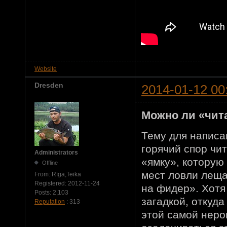
Website
Dresden
2014-01-12 00
Можно ли «чит
Тему для написа
горячий спор чит
Administrators
«ямку», которую
Offline
мест ловли леща
From:
Rīga,Teika
Registered:
2012-11-24
на фидер». Хотя
Posts:
2,103
загадкой, откуда
Reputation
: 313
этой самой неро