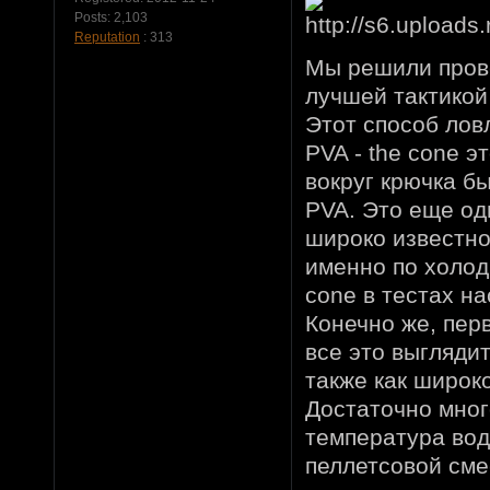
Posts:
2,103
Reputation
: 313
Мы решили прове
лучшей тактикой 
Этот способ лов
PVA - the cone э
вокруг крючка бы
PVA. Это еще од
широко известно
именно по холод
cone в тестах на
Конечно же, перв
все это выглядит
также как широк
Достаточно мног
температура вод
пеллетсовой сме