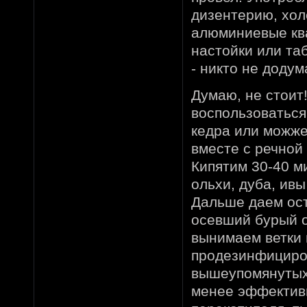
дизентерию, хол
алюминиевые ква
настойки или та
- никто не додум
Думаю, не стоит
воспользоваться
кедра или можже
вместе с речной 
Кипятим 30-40 м
ольхи, дуба, ивы
Дальше даем ост
осевший бурый о
вынимаем ветки 
продезинфициров
вышеупомянутых 
менее эффективн