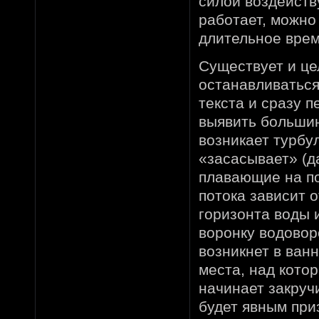
силой воздейств
работает, можно 
длительное врем
Существует и це
останавливаться
текста и сразу 
выявить большин
возникает турбу
«засасывает» (д
плавающие на по
потока зависит 
горизонта воды 
воронку водоворо
возникнет в ван
места, над кото
начинает закруч
будет явным при