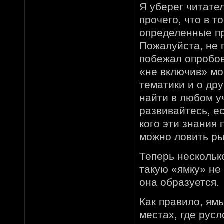
Я уберег читател
прочего, что в 
определенные п
Пожалуйста, не 
побежал опробов
«не включив» м
тематики и о др
найти в любом у
развивайтесь, е
кого эти знания 
можно ловить ры
Теперь нескольк
такую «ямку» не 
она образуется.
Как правило, ям
местах, где рус