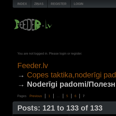
INDEX
ZIŅAS
REGISTER
LOGIN
You are not logged in.
Please login or register.
Feeder.lv
→
Copes taktika,noderīgi p
→
Noderīgi padomi/Полез
Pages
Previous
1
…
5
6
7
Posts: 121 to 133 of 133