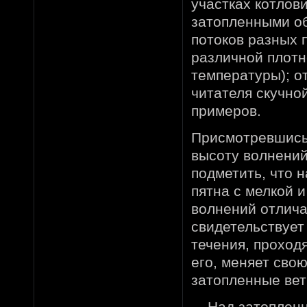
участках котлов
затопленными об
потоков разных 
различной плотн
температуры); от
читателя скучно
примеров.
Присмотревшись 
высоту волнений
подметить, что н
пятна с мелкой 
волнений отлича
свидетельствует
течения, проход
его, меняет сво
затопленные вет
Над затопленны