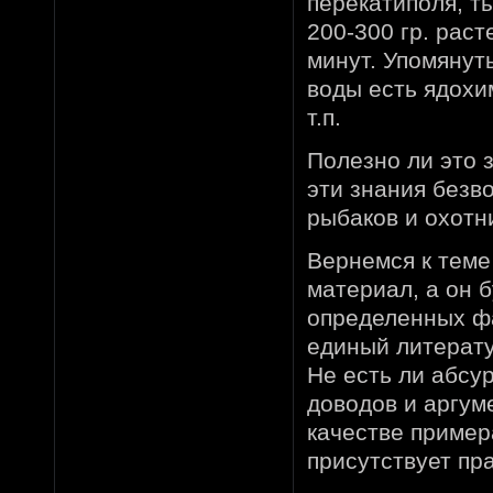
перекатиполя, т
200-300 гр. раст
минут. Упомянут
воды есть ядохи
т.п.
Полезно ли это з
эти знания безв
рыбаков и охотн
Вернемся к теме
материал, а он 
определенных фа
единый литерату
Не есть ли абсу
доводов и аргум
качестве пример
присутствует пр