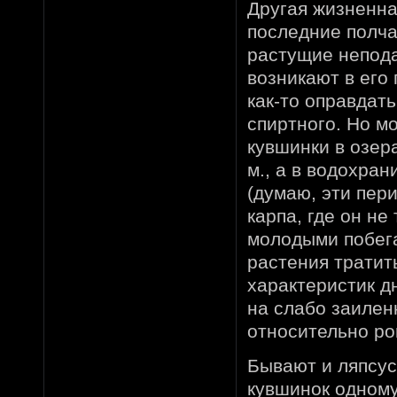
Другая жизненна
последние полча
растущие непода
возникают в его
как-то оправдат
спиртного. Но мо
кувшинки в озер
м., а в водохран
(думаю, эти пер
карпа, где он не
молодыми побега
растения тратит
характеристик д
на слабо заилен
относительно ро
Бывают и ляпсус
кувшинок одному