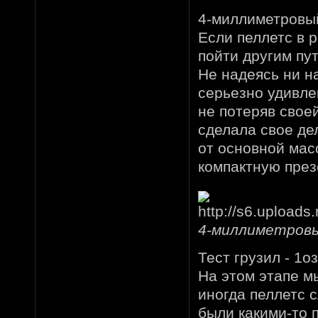
4-миллиметровы
Если пеллетс в 
пойти другим пу
Не надеясь ни н
серьезно удивле
не потеряв свое
сделала свое де
от основной мас
компактную през
4-миллиметровы
Тест грузил - 1оз
На этом этапе м
иногда пеллетс с
были какими-то 