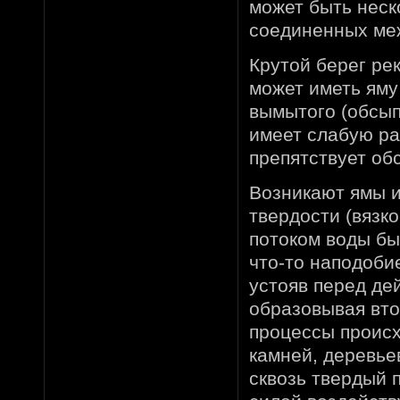
может быть неск
соединенных ме
Крутой берег ре
может иметь яму
вымытого (обсыпа
имеет слабую ра
препятствует об
Возникают ямы и
твердости (вязк
потоком воды бы
что-то наподобие
устояв перед де
образовывая вт
процессы происх
камней, деревьев
сквозь твердый 