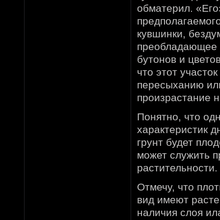
обматерил. «Его
предполагаемого
кувшинки, безду
преобладающее к
бутонов и цветов
что этот участок
пересыханию или
произрастание 
Понятно, что од
характеристик д
грунт будет пло
может служить п
растительности.
Отмечу, что плот
вид имеют расте
наличия слоя ила