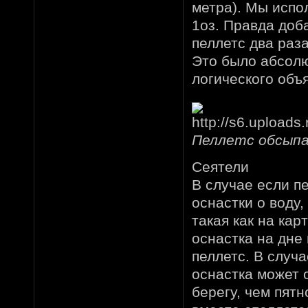
метра). Мы испо
1оз. Правда доба
пеллетс два раза
Это было абсолю
логического объ
Пеллетс обсыпа
Сеятели
В случае если п
оснастки о воду
такая как на кар
оснастка на дне 
пеллетс. В случ
оснастка может 
берегу, чем пятн