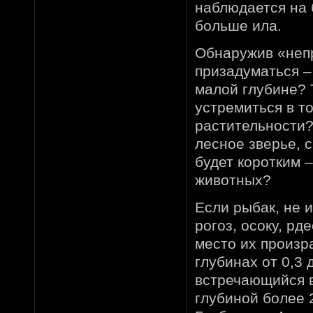
наблюдается на б
больше ила.
Обнаружив «неп
призадуматься –
малой глубине? 
устремиться в т
растительности?
лесное зверье, 
будет коротким 
животных?
Если рыбак, не 
рогоз, осоку, рд
место их произра
глубинах от 0,3 
встречающийся в
глубиной более 2