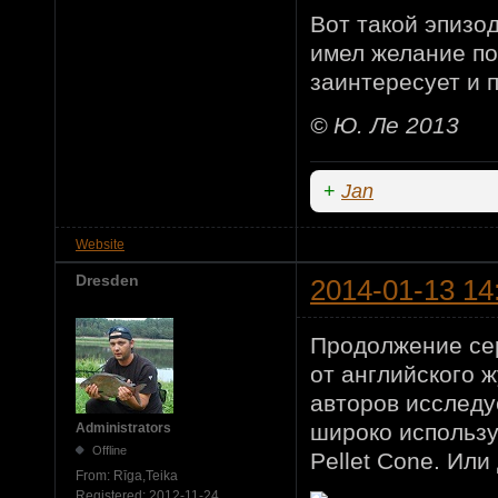
Вот такой эпизо
имел желание по
заинтересует и 
© Ю. Ле 2013
+
Jan
Website
Dresden
2014-01-13 14
Продолжение сер
от английского ж
авторов исследу
широко использу
Administrators
Offline
Pellet Cone. Или
From:
Rīga,Teika
Registered:
2012-11-24