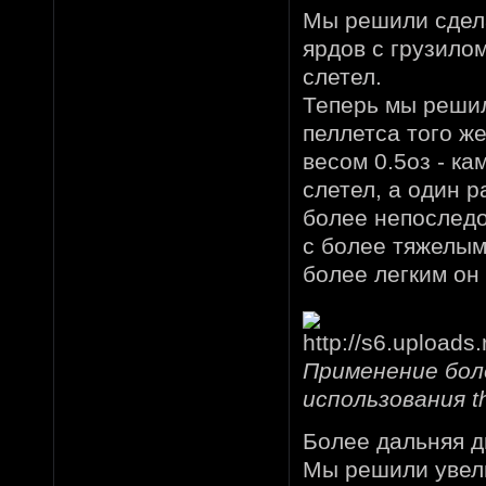
Мы решили сдела
ярдов с грузило
слетел.
Теперь мы решил
пеллетса того же
весом 0.5оз - к
слетел, а один 
более непоследо
с более тяжелым
более легким он
Применение бол
использования t
Более дальняя д
Мы решили увели