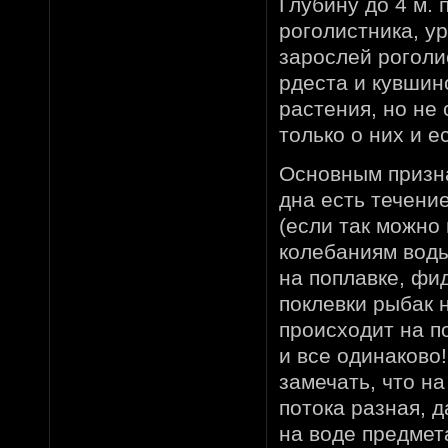
Глубину до 4 м.
роголистника, ур
зарослей роголис
рдеста и кувшин
растения, но не 
только о них и е
Основным призна
дна есть течение
(если так можно
колебаниям воды
на поплавке, фи
поклевки рыбак н
происходит на п
и все одинаково
замечать, что на
потока разная, 
на воде предмет