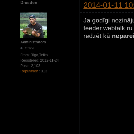
Dresden
2014-01-11 10
Ja godīgi nezināju
feeder.webtalk.ru 
redzēt kā
neparei
Administrators
Offline
From:
Rīga,Teika
Registered:
2012-11-24
Posts:
2,103
Reputation
: 313