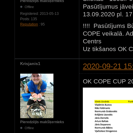
Pieredzējis makšķernieks
Pasūtījumus jāvei
Offline
13.09.2020 pl. 17
Registered:
2013-05-13
Posts:
135
!!!! Pasūtījums B
Reputation
: 95
COPE veikalā. Ad
Centrs
Uz tikšanos OK
Krisjanis1
2020-09-21 15
OK COPE CUP 202
Pieredzējis makšķernieks
Offline