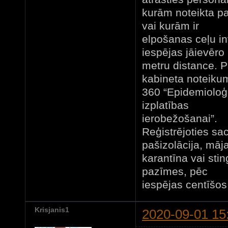
kurām noteikta paš
vai kurām ir
elpošanas ceļu in
iespējas jāievēro
metru distance. 
kabineta noteikum
360 “Epidemioloģ
izplatības
ierobežošanai”.
Reģistrējoties sa
pašizolācija, māj
karantīna vai sti
pazīmes, pēc
iespējas centīšos
Krisjanis1
2020-09-01 15