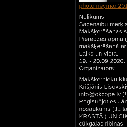
photo neymar 20
Nolikums.
Sacensību mērķi
Makšķerēšanas sp
Pieredzes apmaiņ
makšķerēšanā ar f
Laiks un vieta.
19. - 20.09.2020.
Organizators:
Makšķernieku Klu
Krišjānis Lisovski
info@okcope.lv
)!
Reģistrējoties Jā
nosaukums (Ja t
KRASTĀ ( UN CIK 
cūkgaļas ribiņas,