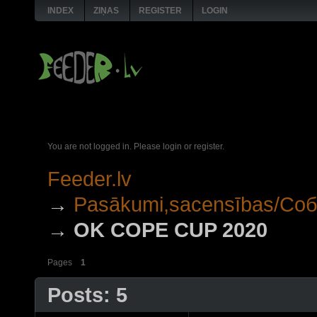
INDEX
ZIŅAS
REGISTER
LOGIN
You are not logged in.
Please login or register.
Feeder.lv
→
Pasākumi,sacensības/Со
→
OK COPE CUP 2020
Pages
1
Posts: 5