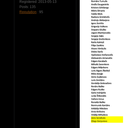
Registered:
2013-05-13
Posts:
135
Reputation
: 95