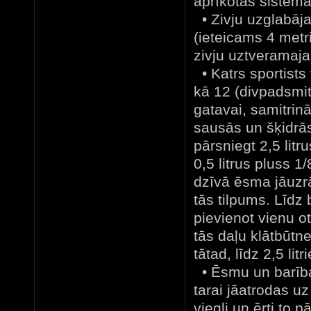
aprīkotas sistēm
• Zivju uzglabāj
(ieteicams 4 metr
zivju uztveramaja
• Katrs sportists
kā 12 (divpadsmit)
gatavai, samitrinā
sausās un šķidrā
pārsniegt 2,5 litr
0,5 litrus pluss 1
dzīvā ēsma jāuzrā
tās tilpums. Līdz
pievienot vienu o
tās daļu klātbūtn
tātad, līdz 2,5 litr
• Ēsmu un barība
tarai jāatrodas u
viegli un ērti to p