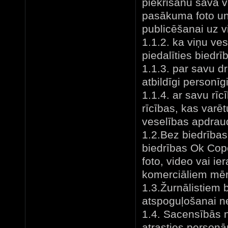
piekrišanu sava v
pasākuma foto un 
publicēšanai uz vi
1.1.2. ka viņu ve
piedalīties biedr
1.1.3. par savu dr
atbildīgi personīgi
1.1.4. ar savu rī
rīcības, kas varēt
veselības apdrau
1.2.Bez biedrības
biedrības Ok Cop
foto, video vai i
komerciāliem mē
1.3.Žurnālistiem
atspoguļošanai n
1.4. Sacensībās ne
atrasties person