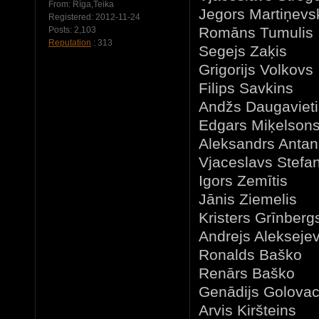
From:
Rīga,Teika
Jegors Marti
Registered:
2012-11-24
Romāns Tumu
Posts:
2,103
Reputation
: 313
Segejs Za
Grigorijs Vo
Filips Sav
Andžs Daugavie
Edgars Miķelso
Aleksandrs Anta
Vjaceslavs Stef
Igors Zemītis
Jānis Ziemel
Kristers Grīnb
Andrejs Alek
Ronalds Baš
Renārs Bašk
Genādijs Golov
Arvis Kiršte