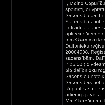
,, Melno Cepurīšu 
sportisti, brīvpr
Sacensību dalībni
Sacensības notiek
individuālajā iesk
apliecinošiem do
makšķernieku kar
Dalībnieku reģist
20084538. Reģistr
sacensībām. Dalī
ir 25.00 ( divdesm
pie dalībnieku reģ
Sacensību noteik
Sacensības notie
Republikas ūdensti
attiecīgajā vietā.
Makšķerēšanas il