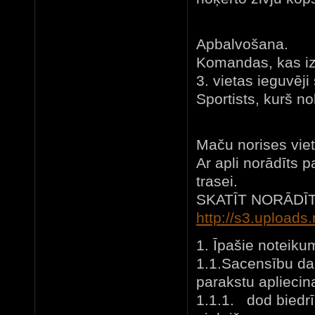
Apbalvošana.
Komandas, kas izcī
3. vietas ieguvēj
Sportists, kurš no
Maču norises viet
Ar apli norādīts 
trasei.
SKATĪT NORĀDĪT
http://s3.uploads
1. Īpašie noteiku
1.1.Sacensību dal
parakstu apliecin
1.1.1. dod biedr