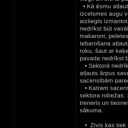
• Kā ēsmu atļaut
izcelsmes augu va
aizliegts izmanto
nedrīkst būt vai
makaroni, peletes,
Iebarošana atļaut
roku, šaut ar kaķe
pavada nedrīkst b
• Sektorā nedrīks
atļauts ārpus sa
sacensībām pared
• Katram sacensī
sektora robežas. 
treneris un tiesne
sākuma.
• Zivis kas tiek 