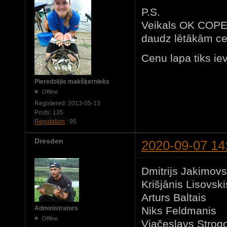
P.S.
Veikals OK COPE
daudz lētākām c
Cenu lapa tiks iev
Pieredzējis makšķernieks
Offline
Registered:
2013-05-13
Posts:
135
Reputation
: 95
Dresden
2020-09-07 14
Dmitrijs Jakim
Krišjānis Lis
Arturs Balt
Niks Feldm
Administrators
Offline
Vjačeslavs Str