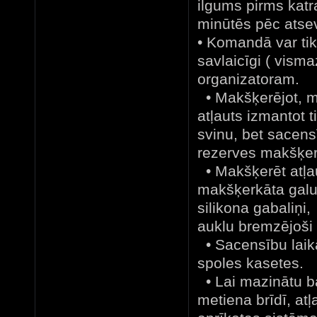
ilgums pirms katr
minūtēs pēc atsev
• Komandā var tikt
savlaicīgi ( vism
organizatoram.
• Makšķerējot, mē
atļauts izmantot t
svinu, bet sacens
rezerves makšķer
• Makšķerēt atļau
makšķerkāta galu 
silikona gabaliņi,
auklu bremzējoši p
• Sacensību laikā 
spoles kasetes.
• Lai mazinātu b
metiena brīdī, atļ