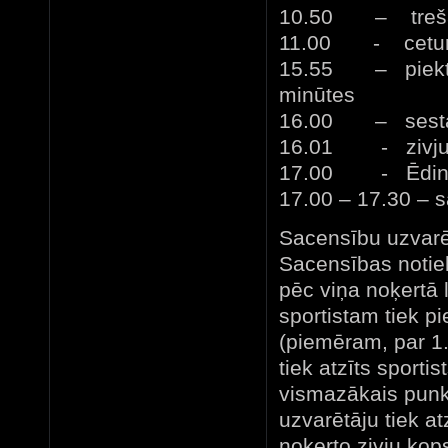
10.50 – trešais
11.00 - ceturta
15.55 – piektais
minūtes
16.00 – sestais
16.01 - zivju s
17.00 - Ēdin
17.00 – 17.30 – 
Sacensību uzvarē
Sacensības notie
pēc viņa noķertā 
sportistam tiek pi
(piemēram, par 1.
tiek atzīts sport
vismazākais punkt
uzvarētāju tiek at
noķerto zivju kop