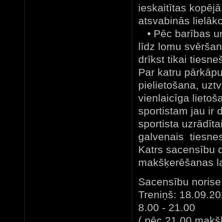
ieskaitītas kopēj
atsvabinās lielāko
• Pēc barības un
līdz lomu svērša
drīkst tikai tiesn
Par katru pārkāp
pielietošana, uzt
vienlaicīga lietoš
sportistam jau ir 
sportista uzrādīta
galvenais tiesnes
Katrs sacensību d
makšķerēšanas la
Sacensību norise
Treniņš: 18.09.2
8.00 - 21.00
( pēc 21.00 makšķ