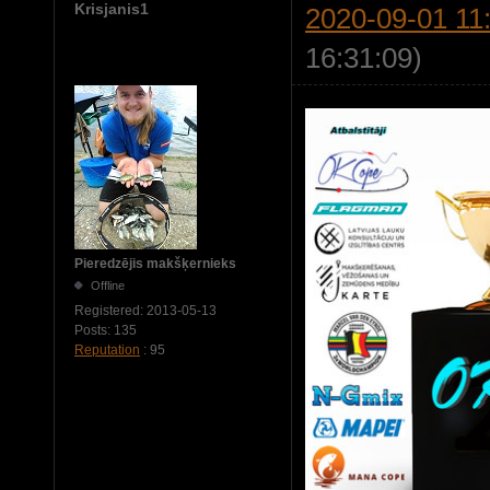
Krisjanis1
2020-09-01 11
16:31:09)
Pieredzējis makšķernieks
Offline
Registered:
2013-05-13
Posts:
135
Reputation
: 95