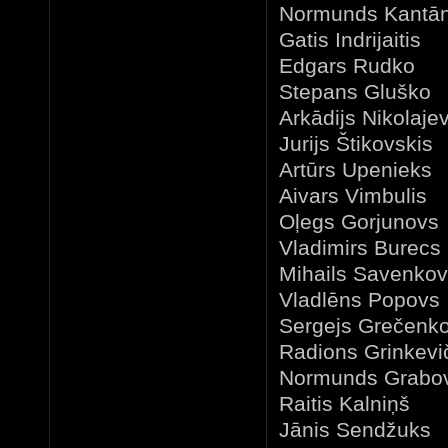
Normunds Kant
Gatis Indrija
Edgars Rudk
Stepans Glu
Arkādijs Nikol
Jurijs Štikov
Artūrs Upen
Aivars Vimb
Oļegs Gorjun
Vladimirs Bur
Mihails Saven
Vladlēns Po
Sergejs Greče
Radions Grinke
Normunds Gra
Raitis Kaln
Jānis Sendž