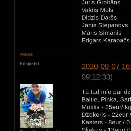
Juris Greit
Valdis Mols
Didzis Darš
Jānis Stepa
Māris Sīman
Edgars Karaba
Website
Krisjanis1
2020-09-07 16
09:12:33)
Tā tad info par d
Baltie, Pinka, Sar
Motilis - 25eur/ k
Džokeris - 22eur 
Kasters - 8eur / 0
Sliekas - 13eur/ 