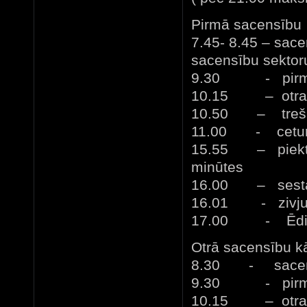
Pirmā sacensību 
7.45- 8.45 – sace
sacensību sektoru
9.30 - pirmais 
10.15 – otrais s
10.50 – trešais
11.00 - ceturta
15.55 – piektais
minūtes
16.00 – sestais
16.01 - zivju s
17.00 - Ēdi
Otrā sacensību kā
8.30 - sacensī
9.30 - pirmais 
10.15 – otrais s