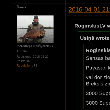
Ūsiņš
2016-04-01 21
RoginskisLV w
Ūsiņš wrote
Pieredzējis makšķernieks
Roginski
Offline
Registered:
2015-02-22
Sensas ba
Posts:
207
Reputation
: 73
Pavasari k
vai der z
Breksis,z
3000 Supe
3000 Supe