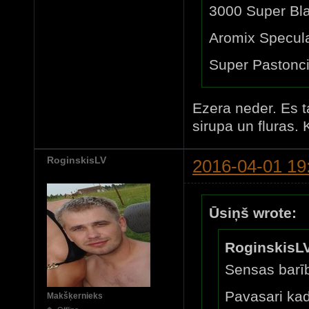
3000 Super Bla
Aromix Specul
Super Pastonc
Ezera neder. Es 
sirupa un fluras. 
RoginskisLV
2016-04-01 19
Ūsiņš wrote:
RoginskisLV
Sensas barī
Pavasari kad
Makšķernieks