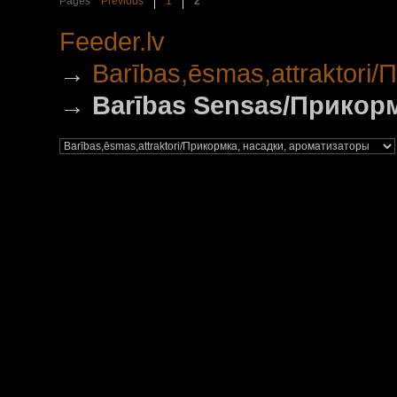
Pages
Previous
1
2
Feeder.lv
→
Barības,ēsmas,attraktori
→
Barības Sensas/Прикор