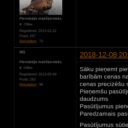
Pieredzējis makšķernieks
Offline
Registered:
2015-02-22
Posts:
207
Reputation
: 73
NG
2018-12-08 20
Pieredzējis makšķernieks
Sāku pieņemt pie
Offline
Registered:
2013-05-09
barībām cenas nav
Posts:
283
cenas precizēšu 
Reputation
: 96
Pieņemšu pasūtīj
daudzums
Pasūtījumus pien
Paredzamais pas
Pasūtījumus sūti