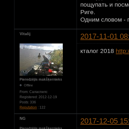
пощупать и посм
Риге.
Одним словом -
Vitalij
2017-11-01 08
кталог 2018
http
Pieredzējis makšķernieks
Offline
From:
Саласпилс
Registered:
2012-12-19
Posts:
336
Reputation
: 122
NG
2017-12-05 15
Pieredzējis makšķernieks