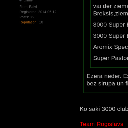
Offline
vai der ziem
From:
Balvi
Registered:
2014-05-12
Breksis,zie
Posts:
86
Reputation
: 10
3000 Super 
3000 Super 
Aromix Spec
Super Pasto
Ezera neder. E
bez sirupa un f
Ko saki 3000 clu
Team Rogislavs