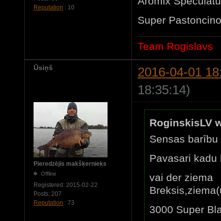
Aromix Speculatu
Reputation
: 10
Super Pastoncin
Team Rogislavs
Ūsiņš
2016-04-01 18
18:35:14)
RoginskisLV w
Sensas barību 
Pavasari kadu l
Pieredzējis makšķernieks
Offline
vai der ziema
Registered:
2015-02-22
Breksis,ziema(
Posts:
207
Reputation
: 73
3000 Super Bl