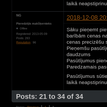
laikā neapstiprinu
NG
2018-12-08 20
Pieredzējis makšķernieks
Sāku pieņemt pie
Offline
Registered:
2013-05-09
barībām cenas nav
Posts:
283
cenas precizēšu 
Reputation
: 96
Pieņemšu pasūtīj
daudzums
Pasūtījumus pien
Paredzamais pas
Pasūtījumus sūti
laikā neapstiprinu
Posts: 21 to 34 of 34