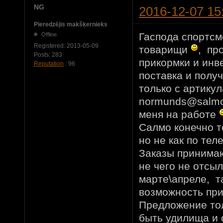
NG
2016-12-07 15
Pieredzējis makšķernieks
Гаспода спортсм
Offline
Registered:
2013-05-09
товарищи
, пр
Posts:
283
прикормки и инве
Reputation
: 96
поставка и полу
только с артикул
normunds@salmo
меня на работе
Салмо конечно то
но не как по тел
Заказы принимаю 
не чего не отсыл
марте\апреле, т
возможность при
Предложение тол
быть удилища и 