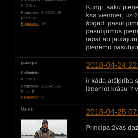
Kungi, sāku pieņ
Offline
Registered:
2013-05-09
kas vienmēr, uz 2
Posts:
283
šogad, pasūtījumo
Reputation
: 96
pasūtījumus pieņ
tāpat arī jautājum
pieņemu pasūtīju
jaazeps
2018-04-24 22
Dalībnieks
ir kāda atšķirība
Offline
Registered:
2015-05-26
izņemot krāsu ? v
Posts:
5
Reputation
: 0
Ūsiņš
2018-04-25 07
Principa 2vas daz