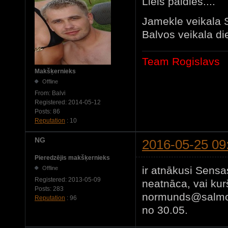
Liels paldies....
Jamekle veikala
Balvos veikala di
Team Rogislavs
Makšķernieks
Offline
From:
Balvi
Registered:
2014-05-12
Posts:
86
Reputation
: 10
NG
2016-05-25 09
Pieredzējis makšķernieks
ir atnākusi Sensa
Offline
Registered:
2013-05-09
neatnāca, vai kur
Posts:
283
normunds@salmo
Reputation
: 96
no 30.05.