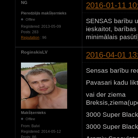
NG
2016-01-11 10
Pieredzējis makšķernieks
SENSAS barību un
Offline
Registered:
2013-05-09
ieskaitot, barība
Posts:
283
minimālais pasūtī
Reputation
: 96
RoginskisLV
2016-04-01 13
Sensas barību re
Pavasari kadu lik
vai der ziema
Breksis,ziema(up
Makšķernieks
3000 Super Blac
Offline
3000 Super Black
From:
Balvi
Registered:
2014-05-12
Posts:
86