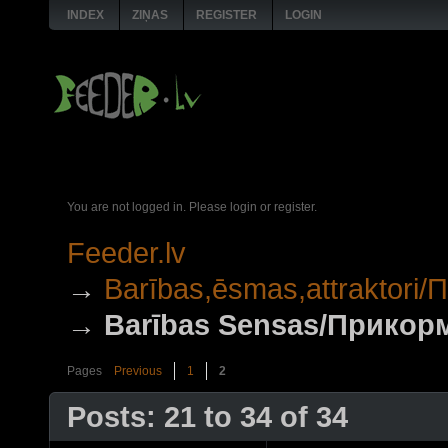
INDEX
ZIŅAS
REGISTER
LOGIN
You are not logged in.
Please login or register.
Feeder.lv
→
Barības,ēsmas,attraktori
→
Barības Sensas/Прикор
Pages
Previous
1
2
Posts: 21 to 34 of 34