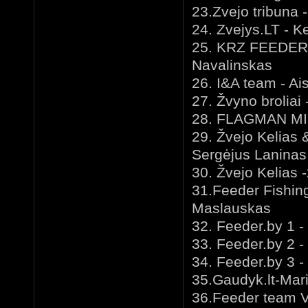
23.Zvejo tribuna
24. Zvejys.LT - Ke
25. KRZ FEEDER
Navalinskas
26. I&A team - Ais
27. Žvyno brolia
28. FLAGMAN MINS
29. Žvejo Kelias 
Sergėjus Laninas
30. Žvejo Kelias 
31.Feeder Fishin
Maslauskas
32. Feeder.by 1
33. Feeder.by 2
34. Feeder.by 3
35.Gaudyk.lt-Mar
36.Feeder team Vi