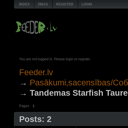
INDEX
ZIŅAS
REGISTER
LOGIN
You are not logged in.
Please login or register.
Feeder.lv
→
Pasākumi,sacensības/Со
→
Tandemas Starfish Taure
Pages
1
Posts: 2