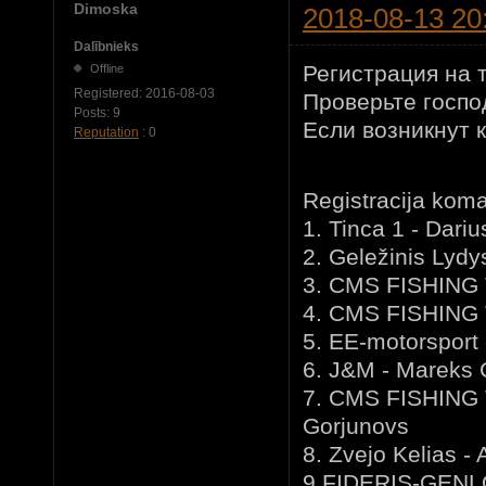
Dimoska
2018-08-13 20
Dalībnieks
Регистрация на 
Offline
Registered:
2016-08-03
Проверьте господ
Posts:
9
Если возникнут 
Reputation
: 0
Registracija kom
1. Tinca 1 - Dari
2. Geležinis Lyd
3. CMS FISHING T
4. CMS FISHING T
5. EE-motorsport 
6. J&M - Mareks 
7. CMS FISHING T
Gorjunovs
8. Zvejo Kelias -
9.FIDERIS-GENLO