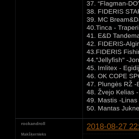
37. “Flagman-DO”
38. FIDERIS STA
39. MC Bream&DJ
40.Tinca - Traperi
41. E&D Tandema
42. FIDERIS-Algi
43.FIDERIS Fishi
44."Jellyfish" -
45. Imlitex - Egi
46. OK COPE SPOR
47. Plungės RŽ -
48. Žvejo Kelias 
49. Mastis -Linas
50. Mantas Jukne
rockandroll
2018-08-27 22
Makšķernieks