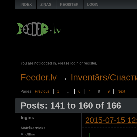
INDEX
ZIŅAS
REGISTER
LOGIN
You are not logged in.
Please login or register.
Feeder.lv
→
Inventārs/Снаст
Pages
Previous
1
…
6
7
8
9
Next
Posts: 141 to 160 of 166
Ingins
2015-07-15 12
Makšķernieks
Offline