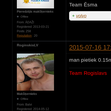
Team Ēsma
Pieredzējis makšķernieks
+
volvo
Offline
From:
ĀDAŽI
Registered:
2013-03-21
Posts:
258
Reputation
: 20
RoginskisLV
2015-07-16 17
man pietiek 0.15m
Team Rogislavs
Makšķernieks
Offline
From:
Balvi
Registered:
2014-05-12