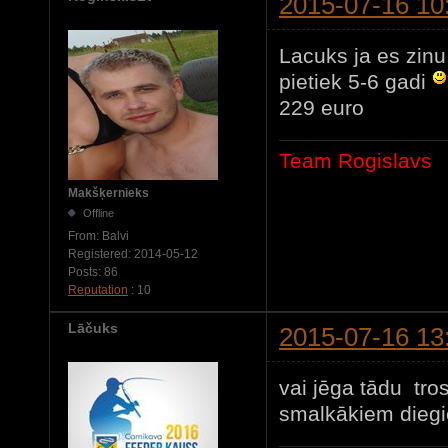
2015-07-16 10
Lacuks ja es zin
pietiek 5-6 gadi
229 euro
Team Rogislavs
Makšķernieks
Offline
From:
Balvi
Registered:
2014-05-12
Posts:
86
Reputation
: 10
Lāčuks
2015-07-16 13
vai jēga tādu tro
smalkākiem diegie