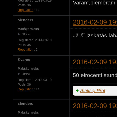
Registered:
2013-03-19
Varam,piemēram š
Posts:
36
Reputation
: 14
slenders
2016-02-09 19
Makšķernieks
Jā šī izskatās lab
Offline
Registered:
2014-03-10
Posts:
35
Reputation
: 2
Kvarcs
2016-02-09 19
Makšķernieks
50 eirocenti stund
Offline
Registered:
2013-03-19
Posts:
36
Reputation
: 14
+
Aleksej.Prof
slenders
2016-02-09 19
Makšķernieks