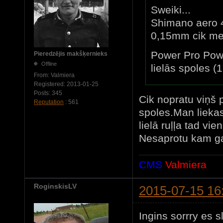
Sweiki...
Shimano aero 4
0,15mm cik me
Power Pro Powe
Pieredzējis makšķernieks
Offline
lielās spoles (
From:
Valmiera
Registered:
2013-01-25
Posts:
345
Cik nopratu viņš 
Reputation
: 561
spoles.Man liekas 
lielā ruļļa tad vi
Nesaprotu kam ga
CMS
Valmiera
RoginskisLV
2015-07-15 16
Ingins sorrry es sl