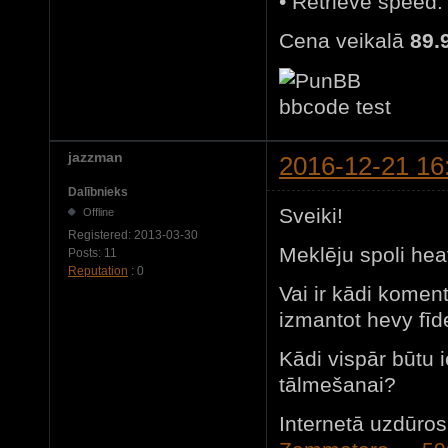
• Retrieve speed:
Cena veikalā
89.
jazzman
2016-12-21 16
Dalībnieks
Sveiki!
Offline
Registered:
2013-03-30
Meklēju spoli hea
Posts:
11
Reputation
: 0
Vai ir kādi kom
izmantot hevy fīd
Kādi vispār būtu
tālmešanai?
Internetā uzdūro