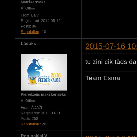
Makšķernieks
Offline
From:
Balvi
Registered:
2014-05-12
Posts:
86
Reputation
: 10
Lāčuks
2015-07-16 10
tu zini cik tāds
Team Ēsma
Pieredzējis makšķernieks
Offline
From:
ĀDAŽI
Registered:
2013-03-21
Posts:
258
Reputation
: 20
RoginskisLV