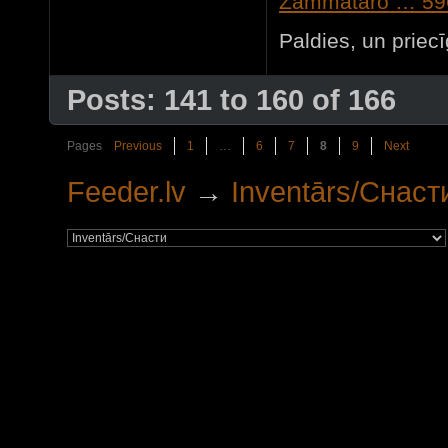
Zammataro … 59
Paldies, un priec
Posts: 141 to 160 of 166
Pages
Previous
1
…
6
7
8
9
Next
Feeder.lv
→
Inventārs/Снаст