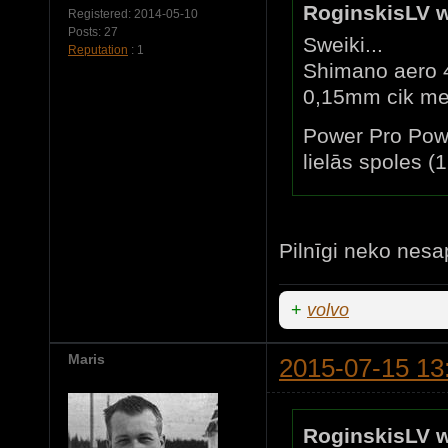
RoginskisLV w
Registered:
2014-05-10
Posts:
27
Sweiki...
Reputation
: 1
Shimano aero 4
0,15mm cik me
Power Pro Powe
lielās spoles (
Pilnīgi neko nesa
+
volvo
Maris
2015-07-15 13
RoginskisLV w