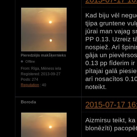
Kad biju vēl negud
tjipa gruntene vul
jūrai man vajag s
PP 0.13. Uzreiz tā
nospiež. Arī špini
gāja un pievērsos
Pieredzējis makšķernieks
0.13 pp fīderim ir 
Offline
From:
Rīga, Mēness iela
pītajai galā piesie
Registered:
2013-09-27
arī nosacītos 0.1
Posts:
274
Reputation
: 40
noteikt.
Boroda
2015-07-17 16
Aizmirsu teikt, ka
blonēzīti) pacopēt