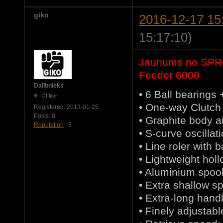
giko
2016-12-17 15
15:17:10)
Jaunums no SPRO
Feeder 6000
Dalībnieks
• 6 Ball bearings
Offline
• One-way Clutch
Registered:
2013-01-25
Posts:
8
• Graphite body a
Reputation
: 3
• S-curve oscilla
• Line roler with 
• Lightweight holl
• Aluminium spool 
• Extra shallow s
• Extra-long hand
• Finely adjustabl