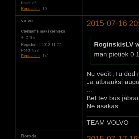
Posts:
86
Reputation
: 10
volvo
2015-07-16 20
Cienījams makšķernieks
Offline
RoginskisLV w
Registered:
2012-11-27
Posts:
822
man pietiek 0.
Reputation
: 141
Nu vecīt ,Tu dod
Ja atbrauksi augu
...
Bet tev būs jābra
Ne asakas !
TEAM VOLVO
Boroda
2015-07-17 16