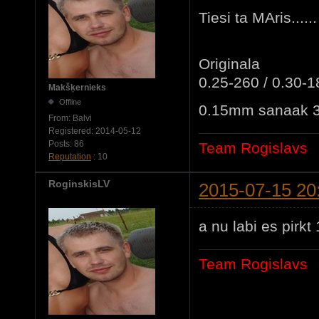
Tiesi ta MAris......
Originala
0.25-260 / 0.30-1
Makšķernieks
Offline
0.15mm sanaak 
From:
Balvi
Registered:
2014-05-12
Posts:
86
Team Rogislavs
Reputation
: 10
RoginskisLV
2015-07-15 20
a nu labi es pir
Team Rogislavs