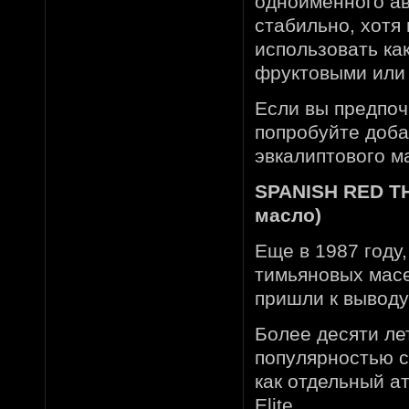
одноименного ав
стабильно, хотя
использовать как
фруктовыми или
Если вы предпочи
попробуйте добави
эвкалиптового м
SPANISH RED TH
масло)
Еще в 1987 году
тимьяновых масе
пришли к выводу
Более десяти ле
популярностью с
как отдельный а
Elite.