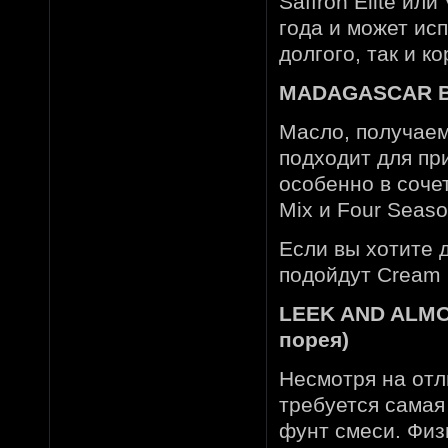
Saffron Elite ил
года и может ис
долгого, так и к
MADAGASCAR BA
Масло, получаем
подходит для пр
особенно в сочет
Mix и Four Seaso
Если вы хотите 
подойдут Cream El
LEEK AND ALMON
порея)
Несмотря на отл
требуется самая
фунт смеси. Физ