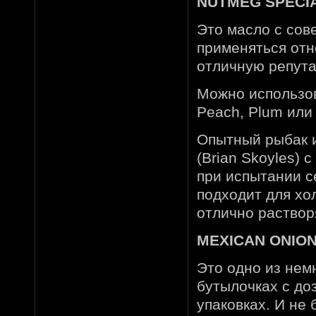
NUTMEG SPECIAL
Это масло с со
применяться отн
отличную репут
Можно использов
Peach, Plum или B
Опытный рыбак и
(Brian Skoyles)
при испытании с
подходит для хо
отлично раствор
MEXICAN ONION 
Это одно из нем
бутылочках с до
упаковках. И не 