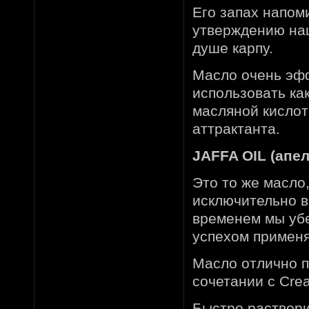
Его запах напом
утверждению на
душе карпу.
Масло очень эфф
использовать ка
масляной кислото
аттрактанта.
JAFFA OIL (апе
Это то же масло
исключительно в
временем мы убе
успехом применя
Масло отлично п
сочетании с Crea
Быстро раствори