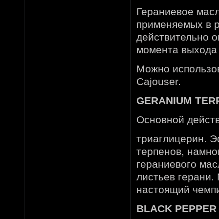
Гераниевое масл
применяемых в р
действительно о
момента выхода 
Можно использов
Cajouser.
GERANIUM TERP
Основной дейст
триаглицерин. 
терпенов, намно
гераниевого мас
листьев герани.
настоящий чемп
BLACK PEPPER O