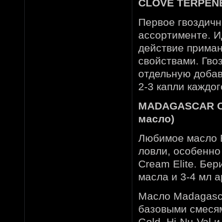
CLOVE TERPENE
Первое гвоздичн
ассортименте. И
действие приман
свойствами. Гво
отдельную добав
2-3 капли каждог
MADAGASCAR CL
масло)
Любимое масло 
ловли, особенно 
Cream Elite. Бе
масла и 3-4 мл а
Масло Madagasca
базовыми смесями
Gold, Hi-Nu-Val 