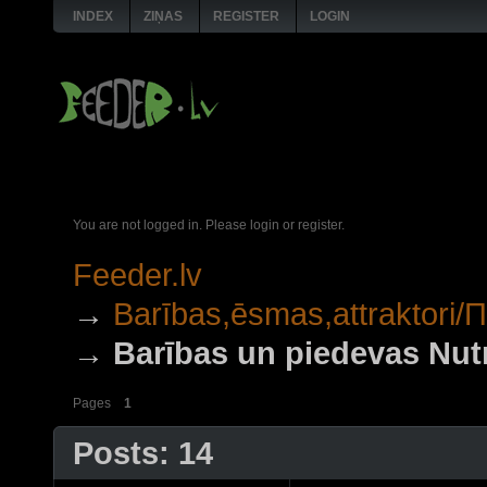
INDEX
ZIŅAS
REGISTER
LOGIN
You are not logged in.
Please login or register.
Feeder.lv
→
Barības,ēsmas,attraktori
→
Barības un piedevas Nut
Pages
1
Posts: 14