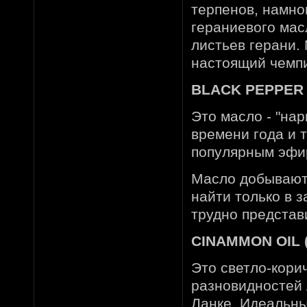
терпенов, намно
гераниевого мас
листьев герани.
настоящий чемп
BLACK PEPPER O
Это масло - "на
времени года и 
популярным эфир
Масло добывают 
найти только в 
трудно представи
CINAMMON OIL 
Это светло-кори
разновидностей 
Ланке. Идеальны