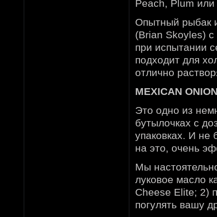
Peach, Plum или B
Опытный рыбак и
(Brian Skoyles)
при испытании с
подходит для хо
отлично раствор
MEXICAN ONION 
Это одно из нем
бутылочках с до
упаковках. И не 
на это, очень э
Мы настоятельно
луковое масло к
Cheese Elite; 2)
погулять вашу д