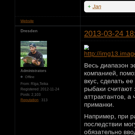
+
Jan
Website
Dresden
2013-03-24 18
Весь диапазон 
Administrators
компанией, пом
Offline
вкус, сделать ее
From:
Rīga,Teika
рыбаки считают 
Registered:
2012-11-24
Posts:
2,103
аттрактантов, а
Reputation
: 313
приманки.
Например, при р
последствии мог
обязательно вво