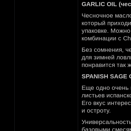
GARLIC OIL (чес
Чесночное масло
который приходи
упаковке. Можно
комбинации с Che
Без сомнения, ч
для зимней ловл
понравится так ж
SPANISH SAGE O
Еще одно очень 
листьев испанск
Его вкус интере
и остроту.
Универсальность
базовыми смесям