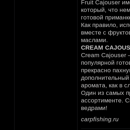
Fruit Cajouser и
который, что не
готовой приманк
Как правило, ис
вместе с фрукт
маслами.
CREAM CAJOU
Cream Cajouser 
популярной гото
прекрасно пахну
дополнительный а
аромата, как в с
Один из самых п
ассортименте. C
ведрами!
carpfishing.ru