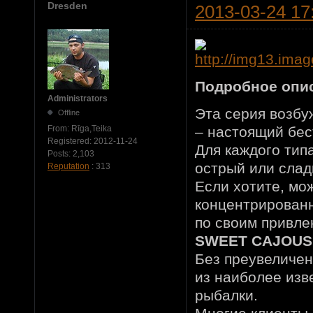
Dresden
2013-03-24 17
Подробное опи
Administrators
Эта серия возб
Offline
– настоящий бес
From:
Rīga,Teika
Registered:
2012-11-24
Для каждого тип
Posts:
2,103
острый или слад
Reputation
: 313
Если хотите, мо
концентрированн
по своим привле
SWEET CAJOUS
Без преувеличен
из наиболее изв
рыбалки.