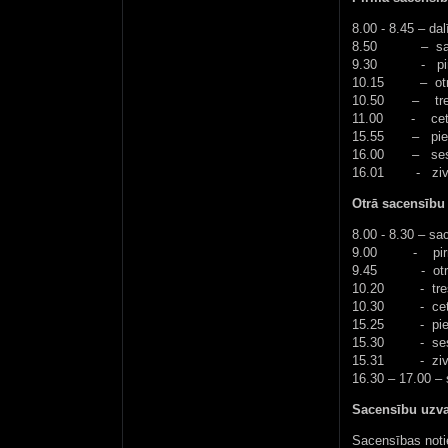
8.00 - 8.45 – da
8.50 – sacen
9.30 - pirmai
10.15 – otrais
10.50 – treša
11.00 - cetur
15.55 – piektai
16.00 – sestai
16.01 - zivju 
Otrā sacensību 
8.00 - 8.30 – sa
9.00 - pirmais
9.45 - otrais 
10.20 - trešai
10.30 - cetur
15.25 - piektai
15.30 - sesta
15.31 - zivju 
16.30 – 17.00 –
Sacensību uzva
Sacensības notie