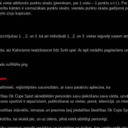
i vietai atbilstošs punktu skaits (piemēram, par 1.vietu – 1 punkts u.t.t.). Pa
ību kārtām ir vismazākais punktu skaits, vienādu punktu skaita gadījumā par u
rto zivju kopsvars.
cīnījušas 1. , 2. un 3. kā arī individuāli 1. ,2. un 3. vietas ieguvēji saņem 
ta, aiz Kalnciema neaizbraucot līdz Svēt upei. Ar apli norādīts pagrieziens uz
kumi
lībnieki, reģistrējoties sacensībām, ar savu parakstu apliecina, ka
rības Ok Cope Sport akreditētām personām savu piekrišanu sava vārda, uzvār
uros sportisti ir atpazīstami, publicēšanai uz vietas, presē, televīzijā, un inte
eselības stāvoklis, iemaņas un prasmes ļauj piedalīties biedrības Ok Cope Sp
rošību, tai skaitā pie, un uz ūdens, pilnā mērā atbildīgi personīgi;
īcību apņemas neradīt apstākļus un izvairīties no rīcības, kas varētu radīt ci