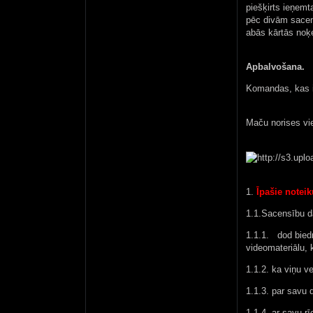
piešķirts ieņemta
pēc divām sacens
abās kārtās noķe
Apbalvošana.
Komandas, kas iz
Maču norises vie
1.
Īpašie notei
1.1.Sacensību da
1.1.1. dod bied
videomateriālu, k
1.1.2. ka viņu v
1.1.3. par savu d
1.1.4. ar savu r