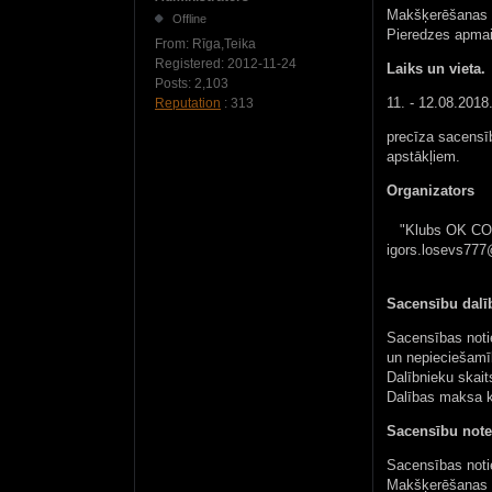
Makšķerēšanas s
Offline
Pieredzes apmai
From:
Rīga,Teika
Registered:
2012-11-24
Laiks un vieta.
Posts:
2,103
11. - 12.08.2018
Reputation
: 313
precīza sacensīb
apstākļiem.
Organizators
"Klubs OK COPE 
igors.losevs77
Sacensību dalīb
Sacensības notie
un nepieciešamī
Dalībnieku skait
Dalības maksa ka
Sacensību note
Sacensības notie
Makšķerēšanas i