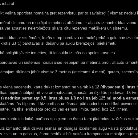
s iebarot.
kt veikta sportista nomaiņa pret rezervistu, par to savlaicīgi ( vismaz nedēļu
ērot dziļumu un regulējot iemetiena attālumu ir atļauts izmantot tikai vienu 
ā var atrasties neierobežots skaits citu rezerves makšķeru un sistēmu.
uts tikai ar sistēmām, kurās starp barotavu un makšķerkāta galu nav izvietot
skrotis u.t.t.) barotavas slīdēšanu pa auklu bremzējoši priekšmeti.
ā obligāti jāveic iemeties, tā lai aukla iztinās no spoles kasetes.
arotavas un sistēmas noraušanās iespējamību metiena brīdī, atļauts izmantot
amajam tīkliņam jābūt vismaz 3 metrus (ieteicams 4 metri) garam, sacensību
s vienā sacensību kārtā drīkst izmantot ne vairāk kā
12 (divpadsmit) litrus 
rības apjomā ietilpst arī visi aromatizatori, sausās un šķidrās piedevas. Dzī
s) nedrīkst pārsniegt 0,5 litrus pluss 1/8 no litra jeb 125 ml motiļa ēsmas
skatāms tās tilpums. Līdz barības un ēsmas pārbaudei tos nedrīkst pievienot
būtne, tā tiks ierobežota pēc dzīvās ēsmas limita, tātad, līdz 2,5 litriem.
s kontroles laikā, barības spaiņiem un ēsmu tarai jāatrodas uz ārējas sekto
s izmantot tikai dzīvas ēsmas un dabīgas izcelsmes augu valsts produktus (
s zivis un to gabalus, ēsma nedrīkst būt vairāku komponentu maisījums (maize