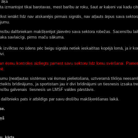
z āķa
a izmantojot tikai barotavas, mest barību ar roku, šaut ar kaķeni vai kadu citu 
kst ienākt līdz nav atskanējis pirmais signāls, nav atļauts ārpus sava sekt
ojumu.
bu dalībniekam makšķerējot jāievēro sava sektora robežas. Sacensību laikā s
esaka savlaicīgi, pirms maču sākuma.
 izvilktas no ūdens pēc beigu signāla netiek ieskaitītas kopējā lomā, ja ir k
vi.
n ēsmu kontroles aizliegts pamest savu sektoru līdz lomu svēršanai. Pamest
nē.
umu (neatļautas sistēmas vai ēsmas pielietošana, uztveramā tīkliņa neesamība
zteikts brīdinājums, ja sportistam jau ir divi brīdinājumi un tiesnesis izsaka tre
ensību galvenais tiesnesis un LMSF valdes pārstāvis.
dalībnieks pats ir atbildīgs par savu drošību makšķerēšanas laikā.
se.
iņš
u kārta.