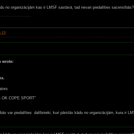
du no organizācijām kas ir LMSF sastāvā, tad nevari piedalīties sacensībās
5:19
 wrote:
ms.
ators
 OK COPE SPORT"
ās var piedalīties dalībnieki, kuri pārstāv kādu no organizācijām, kura ir L