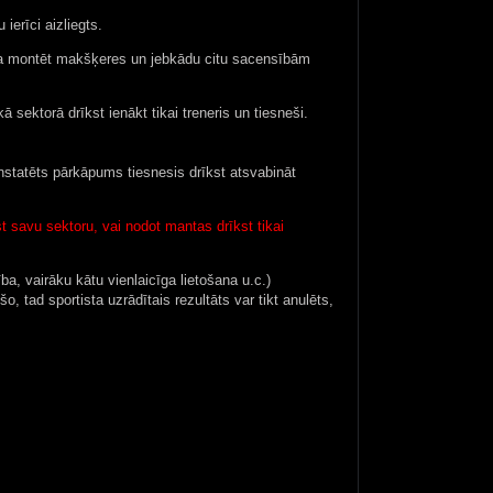
ierīci aizliegts.
ora montēt makšķeres un jebkādu citu sacensībām
ektorā drīkst ienākt tikai treneris un tiesneši.
onstatēts pārkāpums tiesnesis drīkst atsvabināt
 savu sektoru, vai nodot mantas drīkst tikai
, vairāku kātu vienlaicīga lietošana u.c.)
šo, tad sportista uzrādītais rezultāts var tikt anulēts,