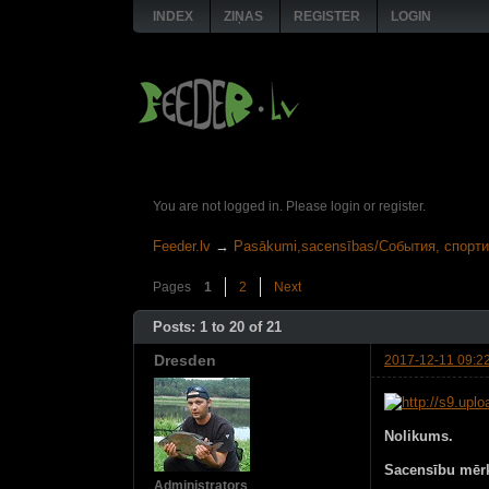
INDEX
ZIŅAS
REGISTER
LOGIN
You are not logged in.
Please login or register.
Feeder.lv
→
Pasākumi,sacensības/События, спорт
Pages
1
2
Next
Posts: 1 to 20 of 21
Dresden
2017-12-11 09:2
Nolikums.
Sacensību mēr
Administrators