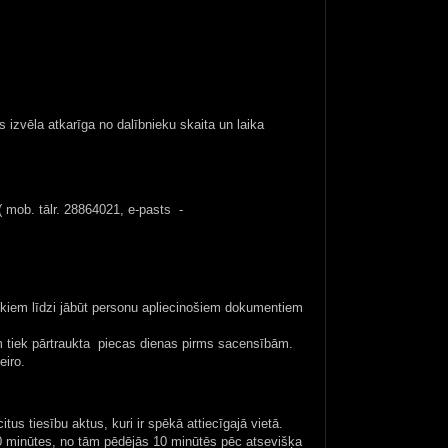
 izvēla atkarīga no dalībnieku skaita un laika
mob. tālr. 28864021, e-pasts -
iekiem līdzi jābūt personu apliecinošiem dokumentiem
m
tiek pārtraukta piecas dienas pirms sacensībām.
eiro.
s tiesību aktus, kuri ir spēkā attiecīgajā vietā.
0 minūtes, no tām pēdējās 10 minūtēs pēc atsevišķa