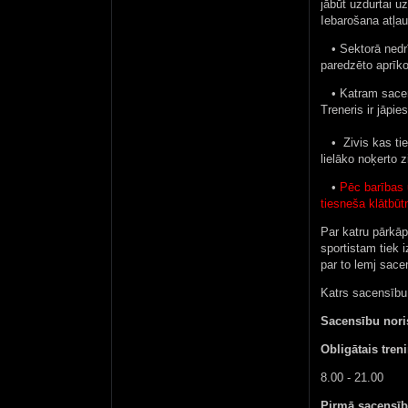
jābūt uzdurtai u
Iebarošana atļaut
• Sektorā nedrī
paredzēto aprīk
• Katram sacensī
Treneris ir jāpi
• Zivis kas tiek
lielāko noķerto zi
•
Pēc barības u
tiesneša klātbūt
Par katru pārkāp
sportistam tiek i
par to lemj sac
Katrs sacensību 
Sacensību nori
Obligātais tren
8.00 - 21.00
Pirmā sacensīb