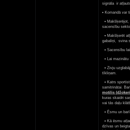
signāla ir atļaut
• Komandā var ti
• Makšķerējot, m
sacensību sektor
• Makšķerēt atļa
gabaliņi, svina 
• Sacensību laik
• Lai mazinātu b
• Zivju uzglabāj
tīkliņam.
• Katrs sportist
samitrinātai. Ba
motilis (džokeri
kuras skaidri sa
vai tās daļu klāt
• Ēsmu un barība
• Kā ēsmu atļaut
dzīvas un beigta