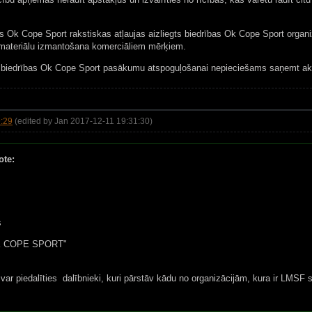
s Ok Cope Sport rakstiskas atļaujas aizliegts biedrības Ok Cope Sport organ
o materiālu izmantošana komerciāliem mērķiem.
m biedrības Ok Cope Sport pasākumu atspoguļošanai nepieciešams saņemt akr
:29
(edited by Jan 2017-12-11 19:31:30)
ote:
s
 COPE SPORT"
ar piedalīties dalībnieki, kuri pārstāv kādu no organizācijām, kura ir LMSF 