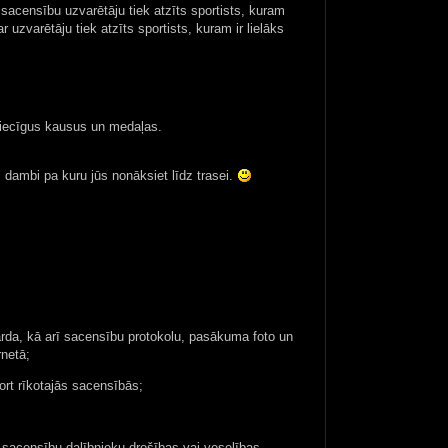
r sacensību uzvarētāju tiek atzīts sportists, kuram
zvarētāju tiek atzīts sportists, kuram ir lielāks
attiecīgus kausus un medaļas.
 dambi pa kuru jūs nonāksiet līdz trasei.
da, kā arī sacensību protokolu, pasākuma foto un
rnetā;
ort rīkotajās sacensībās;
tu sacensību dalībnieku drošības vai veselības