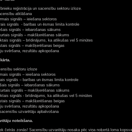
lībnieku reģistrācija un sacensību sektoru izloze.
sību atklāšana
s signāls – ieiešana sektoros
 signāls - barības un ēsmas limita kontrole
is signāls – iebarošanas sākums
tais signāls – makšķerēšanas sākums
s signāls – brīdinājums, ka atlikušas vel 5 minūtes
s signāls – makšķerēšanas beigas
svēršana, rezultātu apkopošana
kārta.
censību sektoru izloze
 signāls – ieiešana sektoros
signāls – barības un ēsmas limita kontrole
s signāls – iebarošanas sākums
tais signāls – makšķerēšanas sākums
s signāls - brīdinājums, ka atlikušas vel 5 minūtes
is signāls – makšķerēšanas beigas
svēršana, rezultātu apkopošana
 sacensību uzvarētāju apbalvošana
rētāju noteikšana.
k četrās zonās! Sacensību uzvarētāju nosaka pēc viņa noķertā loma kopsvara