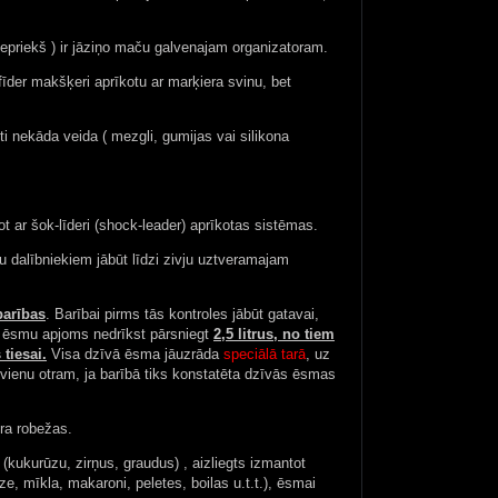
 iepriekš ) ir jāziņo maču galvenajam organizatoram.
fīder makšķeri aprīkotu ar marķiera svinu, bet
i nekāda veida ( mezgli, gumijas vai silikona
 ar šok-līderi (shock-leader) aprīkotas sistēmas.
 dalībniekiem jābūt līdzi zivju uztveramajam
barības
. Barībai pirms tās kontroles jābūt gatavai,
vo ēsmu apjoms nedrīkst pārsniegt
2,5 litrus, no tiem
 tiesai.
Visa dzīvā ēsma jāuzrāda
speciālā tarā
, uz
 vienu otram, ja barībā tiks konstatēta dzīvās ēsmas
ra robežas.
kukurūzu, zirņus, graudus) , aizliegts izmantot
, mīkla, makaroni, peletes, boilas u.t.t.), ēsmai