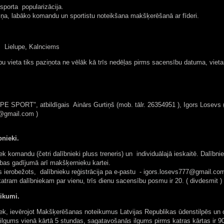
porta popularizācija.
ņa, labāko komandu un sportistu noteikšana makšķerēšanā ar fīderi.
. Lielupe, Kalnciems
u vieta tiks paziņota ne vēlāk kā trīs nedēļas pirms sacensību datuma, vietas
SPORT", atbildīgais Ainārs Gurtiņš (mob. tālr. 26354951 ), Igors Losevs ( 
7@gmail.com
)
nieki.
k komandu (četri dalībnieki pluss treneris) un individuālajā ieskaitē. Dalībn
bas gadījumā arī makšķernieku kartei.
s ierobežots, dalībnieku reģistrācija pa e-pastu -
igors.losevs777@gmail.co
tram dalībniekam par vienu, trīs dienu sacensību posmu ir 20. ( divdesmit ) 
ikumi.
k, ievērojot Makšķerēšanas noteikumus Latvijas Republikas ūdenstilpēs un citu
lgums vienā kārtā 5 stundas, sagatavošanās ilgums pirms katras kārtas ir 9