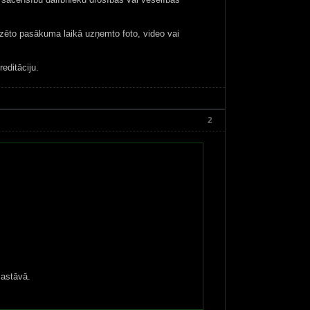
izēto pasākuma laikā uzņemto foto, video vai
editāciju.
2
sastāvā.