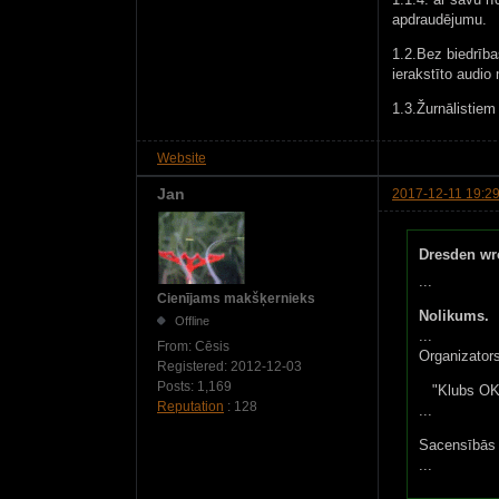
apdraudējumu.
1.2.Bez biedrība
ierakstīto audi
1.3.Žurnālistie
Website
Jan
2017-12-11 19:29
Dresden wr
...
Cienījams makšķernieks
Nolikums.
Offline
...
From:
Cēsis
Organizator
Registered:
2012-12-03
Posts:
1,169
"Klubs OK
Reputation
: 128
...
Sacensībās v
...