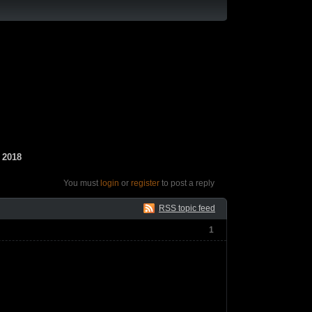
 2018
You must
login
or
register
to post a reply
RSS topic feed
1