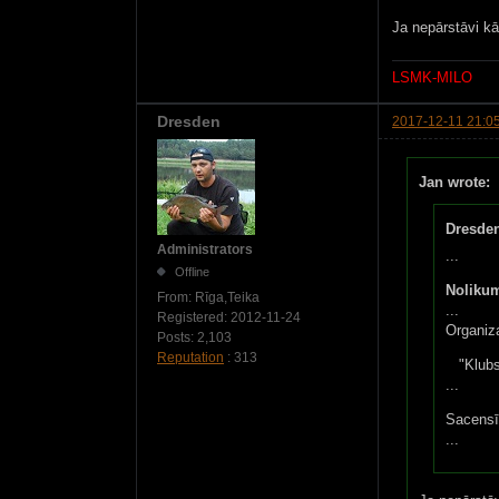
Ja nepārstāvi kā
LSMK-MILO
Dresden
2017-12-11 21:0
Jan wrote:
Dresden
Administrators
...
Offline
Noliku
From:
Rīga,Teika
...
Registered:
2012-11-24
Organiz
Posts:
2,103
Reputation
: 313
"Klubs
...
Sacensīb
...