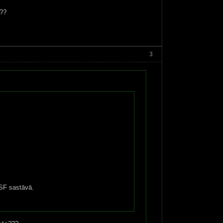
???
3
MSF sastāvā.