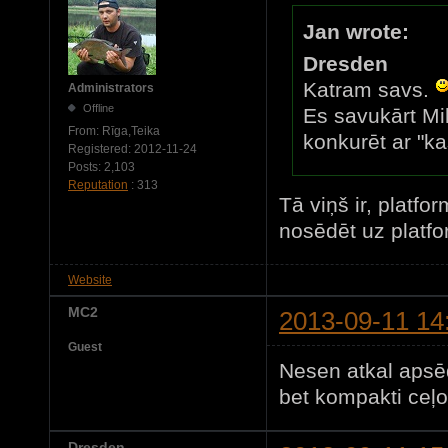
Jan wrote:
Dresden
Katram savs.
Administrators
Offline
Es savukārt Mil
From:
Rīga,Teika
konkurēt ar "kas
Registered:
2012-11-24
Posts:
2,103
Reputation
: 313
Tā viņš ir, platfo
nosēdēt uz platfo
Website
MC2
2013-09-11 14
Guest
Nesen atkal apsēd
bet kompakti ceļ
Dresden