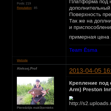
Платформа под н
Posts:
219
дополнительный
Reputation
: 85
Поверхность пре
Так же на доплн
и приспособлени
примерная цена 
Team Ēsma
Website
Aleksej.Prof
2013-04-05 16
Крепление под 
Arm) Preston In
Pieredzējis makšķernieks