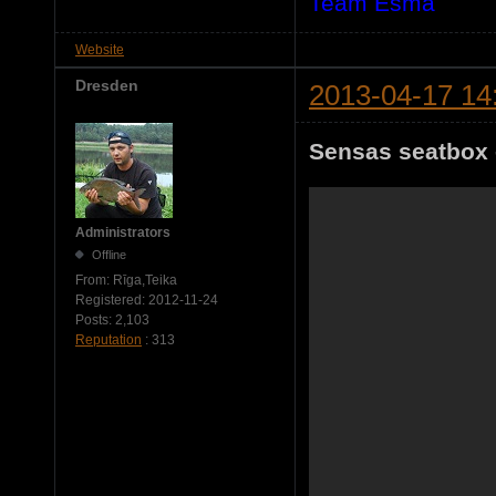
Team Ēsma
Website
Dresden
2013-04-17 14
Sensas seatbox 
Administrators
Offline
From:
Rīga,Teika
Registered:
2012-11-24
Posts:
2,103
Reputation
: 313