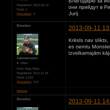
Благодарю за ин
Registered:
2013-05-14
они прийдут в Р
Posts:
2
Jurij
Reputation
: 0
Dresden
2013-09-11 13
Krēsls nav slikts
es ņemtu Monster
izvelkamajām kā
Administrators
Offline
From:
Rīga,Teika
Registered:
2012-11-24
Posts:
2,103
Reputation
: 313
Website
Dresden
2013-09-11 14