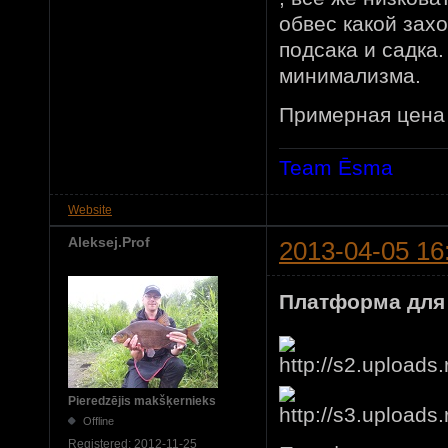
обвес какой зах
подсака и садка.
минимализма.
Примерная цена 
Team Ēsma
Website
Aleksej.Prof
2013-04-05 16
Платформа для н
Pieredzējis makšķernieks
Offline
Registered:
2012-11-25