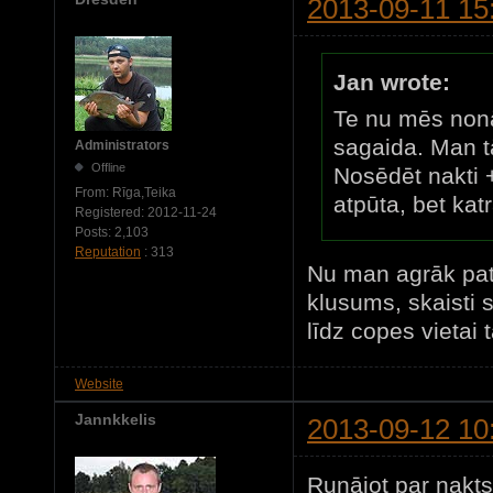
2013-09-11 15
Jan wrote:
Te nu mēs nonā
sagaida. Man tā
Administrators
Offline
Nosēdēt nakti +
From:
Rīga,Teika
atpūta, bet ka
Registered:
2012-11-24
Posts:
2,103
Reputation
: 313
Nu man agrāk pati
klusums, skaisti s
līdz copes vietai 
Website
Jannkkelis
2013-09-12 10
Runājot par nakts