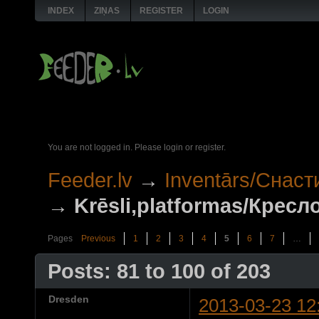
INDEX
ZIŅAS
REGISTER
LOGIN
You are not logged in.
Please login or register.
Feeder.lv
→
Inventārs/Снаст
→
Krēsli,platformas/Крес
Pages
Previous
1
2
3
4
5
6
7
…
Posts: 81 to 100 of 203
Dresden
2013-03-23 12