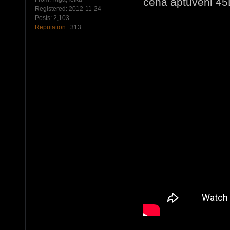
cena aptuveni 45
Registered:
2012-11-24
Posts:
2,103
Reputation
: 313