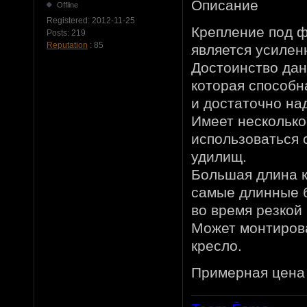
Описание
Offline
Registered:
2012-11-25
Крепление под ф
Posts:
219
Reputation
: 85
является усиле
Достоинство дан
которая способн
и достаточно на
Имеет несколько
использоваться 
удилищ.
Большая длина к
самые длинные б
во время резкой 
Может монтирова
кресло.
Примерная цена