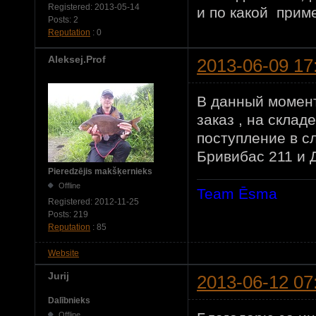
Registered:
2013-05-14
и по какой прим
Posts:
2
Reputation
: 0
Aleksej.Prof
2013-06-09 17
В данный момент 
заказ , на склад
поступление в с
Бривибас 211 и 
Pieredzējis makšķernieks
Offline
Team Ēsma
Registered:
2012-11-25
Posts:
219
Reputation
: 85
Website
Jurij
2013-06-12 07
Dalībnieks
Offline