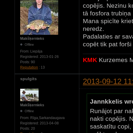
copējis. Nezinu ko
tā fosfora trubiņa
Mana spicīte krie
neredz.
Padalaties ar sav
Makšķernieks
copēt tik pat forš
Offline
From:
Liepāja
Registered:
2013-01-26
KMK
Kurzemes M
Posts:
90
Reputation
: 13
spulgits
2013-09-12 11
Jannkkelis wr
Makšķernieks
Runājot par na
Offline
nakti copējis. N
From:
Rīga,Sarkandaugava
Registered:
2013-04-08
saskatītu copi, 
Posts:
20