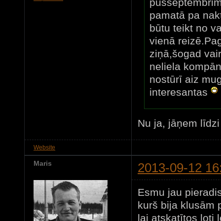
pusseptembrim 
pamatā pa nakti
būtu teikt no va
vienā reizē.Pag
ziņā,šogad vair
neliela kompān
nostūrī aiz mug
interesantas
Nu ja, jāņem līdzi
Website
Maris
2013-09-12 16
Esmu jau pieradis
kurš bija klusām 
lai atskatītos ļot