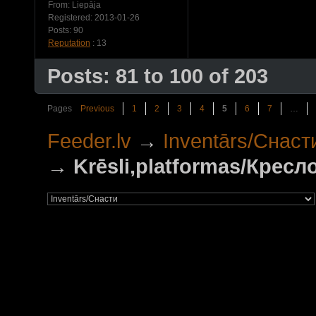
From:
Liepāja
Registered:
2013-01-26
Posts:
90
Reputation
: 13
Posts: 81 to 100 of 203
Pages
Previous
1
2
3
4
5
6
7
…
Feeder.lv
→
Inventārs/Снаст
→
Krēsli,platformas/Крес