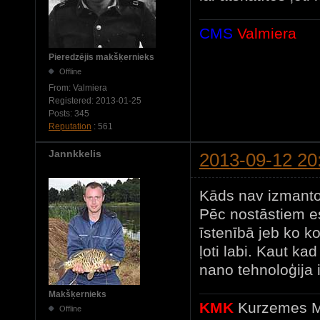
CMS
Valmiera
Pieredzējis makšķernieks
Offline
From:
Valmiera
Registered:
2013-01-25
Posts:
345
Reputation
: 561
Jannkkelis
2013-09-12 20
Kāds nav izmanto
Pēc nostāstiem eso
īstenībā jeb ko k
ļoti labi. Kaut ka
nano tehnoloģija 
Makšķernieks
KMK
Kurzemes M
Offline