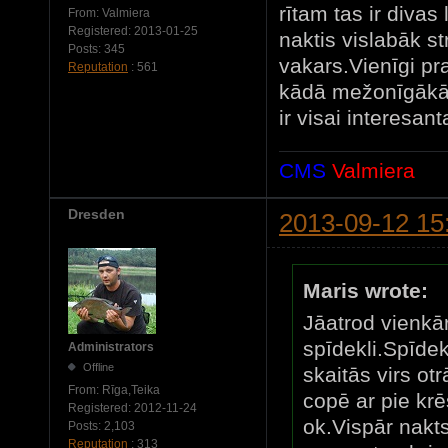
rītam tas ir divas
From:
Valmiera
Registered:
2013-01-25
naktis vislabāk st
Posts:
345
vakars.Vienīgi pr
Reputation
: 561
kādā mežonīgākā 
ir visai interesan
CMS
Valmiera
Dresden
2013-09-12 15
Maris wrote:
Jāatrod vienkār
spīdekli.Spīde
Administrators
Offline
skaitās virs ot
From:
Rīga,Teika
copē ar pie krēs
Registered:
2012-11-24
ok.Vispār nakt
Posts:
2,103
Reputation
: 313