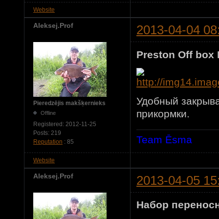
Website
Aleksej.Prof
2013-04-04 08
Preston Off box 
Удобный закрыва
Pieredzējis makšķernieks
прикормки.
Offline
Registered:
2012-11-25
Posts:
219
Team Ēsma
Reputation
: 85
Website
Aleksej.Prof
2013-04-05 15
Набор переносн