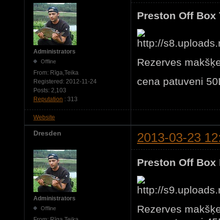
Preston Off Box 
Administrators
Rezerves makšķer
Offline
From:
Rīga,Teika
cena patuveni 50
Registered:
2012-11-24
Posts:
2,103
Reputation
: 313
Website
Dresden
2013-03-23 12
Preston Off Box 
Administrators
Rezerves makšķer
Offline
From:
Rīga,Teika