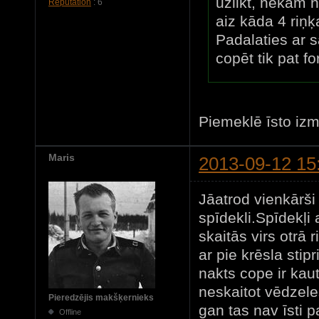
uzlikt, nekam n
Reputation
: 6
aiz kāda 4 riņķ
Padalaties ar 
copēt tik pat f
Piemeklē īsto izmē
Maris
2013-09-12 15
Jāatrod vienkārši
spīdekli.Spīdekļi
skaitās virs otrā
ar pie krēsla stip
nakts cope ir ka
neskaitot vēdzele
Pieredzējis makšķernieks
gan tas nav īsti p
Offline