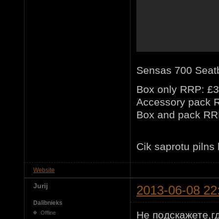
Sensas 700 Seat
Box only RRP: £
Accessory pack 
Box and pack RR
Cik saprotu piln
Website
Jurij
2013-06-08 22
Dalībnieks
Не подскажете,г
Offline