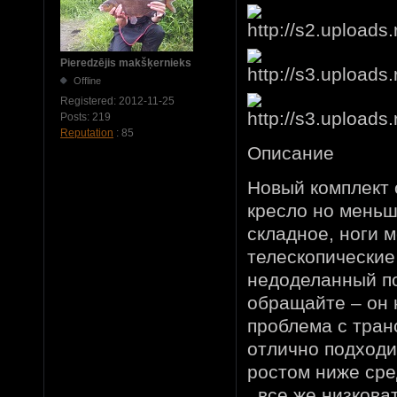
Pieredzējis makšķernieks
Offline
Registered:
2012-11-25
Posts:
219
Reputation
: 85
Описание
Новый комплект 
кресло но меньш
складное, ноги 
телескопические
недоделанный по
обращайте – он н
проблема с тран
отлично подходи
ростом ниже сре
, все же низкова